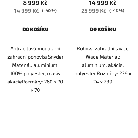
8 999 Kč
14 999 Kč
14 999 Kč
25 999 Kč
(–40 %)
(–42 %)
DO KOŠÍKU
DO KOŠÍKU
Antracitová modulární
Rohová zahradní lavice
zahradní pohovka Snyder
Wade Materiál:
Materiál: aluminium,
aluminium, akácie,
100% polyester, masiv
polyester Rozměry: 239 x
akácieRozměry: 260 x 70
74 x 239
x 70