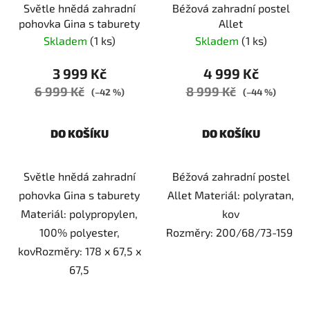
Světle hnědá zahradní
Béžová zahradní postel
o
u
pohovka Gina s taburety
Allet
d
k
Skladem
(1 ks)
Skladem
(1 ks)
u
t
k
ů
3 999 Kč
4 999 Kč
t
6 999 Kč
8 999 Kč
(–42 %)
(–44 %)
ů
DO KOŠÍKU
DO KOŠÍKU
Světle hnědá zahradní
Béžová zahradní postel
pohovka Gina s taburety
Allet Materiál: polyratan,
Materiál: polypropylen,
kov
100% polyester,
Rozměry: 200/68/73-159
kovRozměry: 178 x 67,5 x
67,5