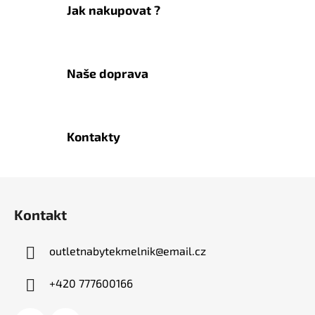
í
Jak nakupovat ?
p
r
v
k
Naše doprava
y
v
ý
p
Kontakty
i
s
u
Z
á
Kontakt
p
a
outletnabytekmelnik
@
email.cz
t
í
+420 777600166