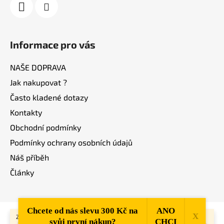
Informace pro vás
NAŠE DOPRAVA
Jak nakupovat ?
Často kladené dotazy
Kontakty
Obchodní podmínky
Podmínky ochrany osobních údajů
Náš příběh
Články
Chcete od nás slevu 300 Kč na
ANO
Vytvořil Shoptet
X
Zboží nezasíláme. Od 5000,- do 100km od Mělníka je
svůj první nákup?​
CHCI
Copyright 2026
OUTLET NÁBYTEK MĚLNÍK
. Všechna