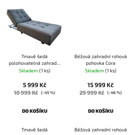
Tmavě šedá
Béžová zahradní rohová
polohovatelná zahradní
pohovka Cora
pohovka Major
Skladem
(1 ks)
Skladem
(1 ks)
5 999 Kč
15 999 Kč
10 999 Kč
29 999 Kč
(–45 %)
(–46 %)
DO KOŠÍKU
DO KOŠÍKU
Tmavě šedá
Béžová zahradní rohová