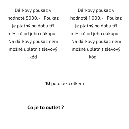
Dárkový poukaz v
Dárkový poukaz v
hodnotě 5000,- Poukaz
hodnotě 1 000,- Poukaz
je platný po dobu tří
je platný po dobu tří
měsíců od jeho nákupu.
měsíců od jeho nákupu.
Na dárkový poukaz není
Na dárkový poukaz není
možné uplatnit slevový
možné uplatnit slevový
kód
kód
10
položek celkem
O
v
l
á
Co je to outlet ?
d
a
c