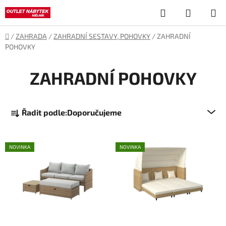
Přejít
Hledat
NÁKUP
na
obsah
KOŠÍK
Domů
/
ZAHRADA
/
ZAHRADNÍ SESTAVY, POHOVKY
/
ZAHRADNÍ
POHOVKY
ZAHRADNÍ POHOVKY
Ř
Řadit podle:
Doporučujeme
a
z
V
e
NOVINKA
NOVINKA
ý
n
p
í
i
p
s
r
p
o
r
d