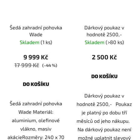
Šedá zahradní pohovka
Dárkový poukaz v
Wade
hodnotě 2500,-
Skladem
(1 ks)
Skladem
(>80 ks)
9 999 Kč
2 500 Kč
17 999 Kč
(–44 %)
DO KOŠÍKU
DO KOŠÍKU
Dárkový poukaz v
Šedá zahradní pohovka
hodnotě 2500,- Poukaz
Wade Materiál:
je platný po dobu tří
aluminium, olefinové
měsíců od jeho nákupu.
vlákno, masiv
Na dárkový poukaz není
akácieRozměry: 240 x 70
možné uplatnit slevový