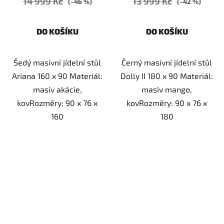
14 999 Kč
13 999 Kč
(–46 %)
(–42 %)
DO KOŠÍKU
DO KOŠÍKU
Šedý masivní jídelní stůl
Černý masivní jídelní stůl
Ariana 160 x 90 Materiál:
Dolly II 180 x 90 Materiál:
masiv akácie,
masiv mango,
kovRozměry: 90 x 76 x
kovRozměry: 90 x 76 x
160
180