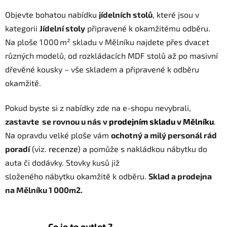
a
á
Objevte bohatou nabídku
jídelních stolů
n
, které jsou v
c
í
í
kategorii
Jídelní stoly
připravené k okamžitému odběru.
p
Na ploše 1 000 m² skladu v Mělníku najdete přes dvacet
r
různých modelů, od rozkládacích MDF stolů až po masivní
v
dřevěné kousky – vše skladem a připravené k odběru
k
y
okamžitě.
v
ý
Pokud byste si z nabídky zde na e-shopu nevybrali,
p
zastavte se rovnou u nás v
prodejním skladu v Mělníku
.
i
Na opravdu velké ploše vám
ochotný a milý personál rád
s
poradí
(viz.
recenze
) a pomůže s nakládkou nábytku do
u
auta či dodávky.
Stovky kusů již
složeného
nábytku
okamžitě k odběru.
Sklad
a prodejna
na Mělníku 1 000m2.
Co je to outlet ?