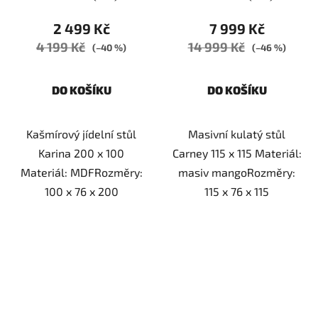
2 499 Kč
7 999 Kč
4 199 Kč
14 999 Kč
(–40 %)
(–46 %)
DO KOŠÍKU
DO KOŠÍKU
Kašmírový jídelní stůl
Masivní kulatý stůl
Karina 200 x 100
Carney 115 x 115 Materiál:
Materiál: MDFRozměry:
masiv mangoRozměry:
100 x 76 x 200
115 x 76 x 115