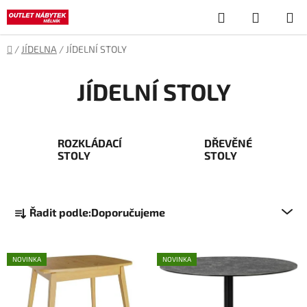
Přejít
Hledat
NÁKUP
na
obsah
KOŠÍK
Domů
/
JÍDELNA
/
JÍDELNÍ STOLY
JÍDELNÍ STOLY
ROZKLÁDACÍ
DŘEVĚNÉ
STOLY
STOLY
Ř
Řadit podle:
Doporučujeme
a
z
V
e
NOVINKA
NOVINKA
ý
n
p
í