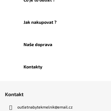
Jak nakupovat ?
Naše doprava
Kontakty
Z
á
Kontakt
p
a
outletnabytekmelnik
@
email.cz
t