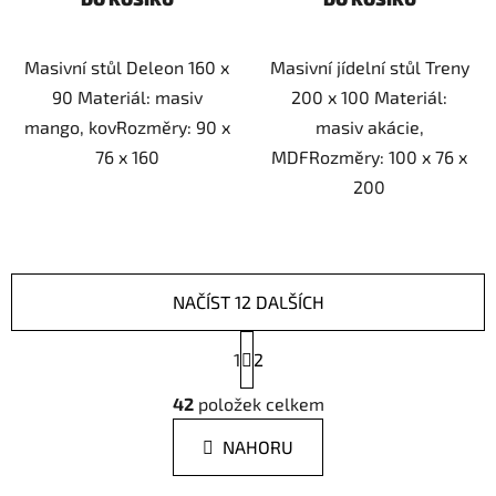
Masivní stůl Deleon 160 x
Masivní jídelní stůl Treny
90 Materiál: masiv
200 x 100 Materiál:
mango, kovRozměry: 90 x
masiv akácie,
76 x 160
MDFRozměry: 100 x 76 x
200
NAČÍST 12 DALŠÍCH
S
1
t
2
r
O
á
42
položek celkem
v
n
l
k
NAHORU
á
o
d
v