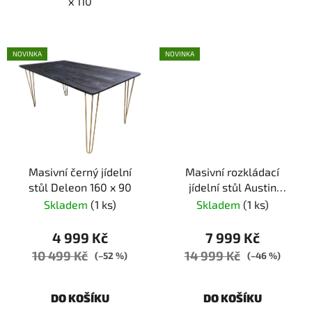
x 110
NOVINKA
NOVINKA
Masivní černý jídelní
Masivní rozkládací
stůl Deleon 160 x 90
jídelní stůl Austin
140/190 x 80
Skladem
(1 ks)
Skladem
(1 ks)
4 999 Kč
7 999 Kč
10 499 Kč
14 999 Kč
(–52 %)
(–46 %)
DO KOŠÍKU
DO KOŠÍKU