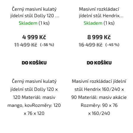
Černý masivní kulatý
Masivní rozkládací
jídelní stůl Dolly 120 x
jídelní stůl Hendrix
120
160/240 x 90
Skladem
(1 ks)
Skladem
(1 ks)
4 999 Kč
8 999 Kč
11 499 Kč
16 499 Kč
(–56 %)
(–45 %)
DO KOŠÍKU
DO KOŠÍKU
Černý masivní kulatý
Masivní rozkládací jídelní
jídelní stůl Dolly 120 x
stůl Hendrix 160/240 x
120 Materiál: masiv
90 Materiál: masiv akácie
mango, kovRozměry: 120
Rozměry: 90 x 76
x 76 x 120
x 160/240