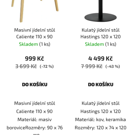
i
p
s
r
p
o
r
d
Masivní jídelní stůl
Kulatý jídelní stůl
o
u
Caliente 110 x 90
Hastings 120 x 120
d
k
Skladem
(1 ks)
Skladem
(1 ks)
u
t
k
ů
999 Kč
4 499 Kč
t
3 699 Kč
7 999 Kč
(–72 %)
(–43 %)
ů
DO KOŠÍKU
DO KOŠÍKU
Masivní jídelní stůl
Kulatý jídelní stůl
Caliente 110 x 90
Hastings 120 x 120
Materiál: masiv
Materiál: kov, keramika
boroviceRozměry: 90 x 76
Rozměry: 120 x 74 x 120