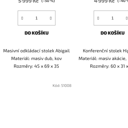
5 999 Kč
4 999 Kč
(–50 %)
(–40 
DO KOŠÍKU
DO KOŠÍKU
Masivní odkládací stolek Abigail
Konferenční stolek Hi
Materiál: masiv dub, kov
Materiál: masiv akácie,
Rozměry: 45 x 69 x 35
Rozměry: 60 x 31 
Kód:
51008