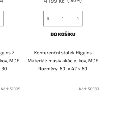
4 199 Kč
%)
(–40 %)
DO KOŠÍKU
ggins 2
Konferenční stolek Higgins
 kov, MDF
Materiál: masiv akácie, kov, MDF
x 30
Rozměry: 60 x 42 x 60
Kód:
51005
Kód:
50939