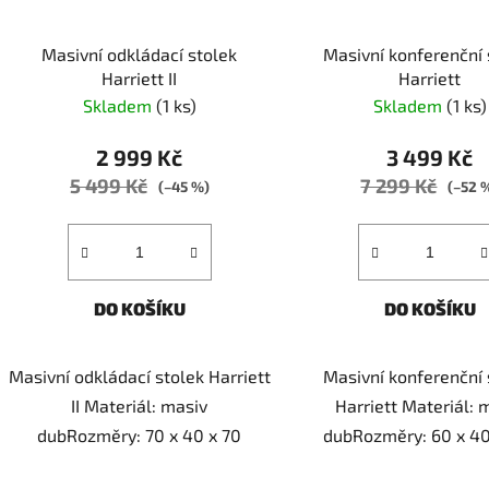
Masivní odkládací stolek
Masivní konferenční 
Harriett II
Harriett
Skladem
(1 ks)
Skladem
(1 ks)
2 999 Kč
3 499 Kč
5 499 Kč
7 299 Kč
(–45 %)
(–52 
DO KOŠÍKU
DO KOŠÍKU
Masivní odkládací stolek Harriett
Masivní konferenční 
II Materiál: masiv
Harriett Materiál: 
dubRozměry: 70 x 40 x 70
dubRozměry: 60 x 40