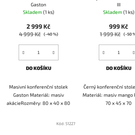
Gaston
III
Skladem
(1 ks)
Skladem
(1 ks)
2 999 Kč
999 Kč
4 999 Kč
1 999 Kč
(–40 %)
(–50 
DO KOŠÍKU
DO KOŠÍKU
Masivní konferenční stolek
Černý konferenční stolek
Gaston Materiál: masiv
Materiál: masiv mango
akácieRozměry: 80 x 40 x 80
70 x 45 x 70
Kód:
51227