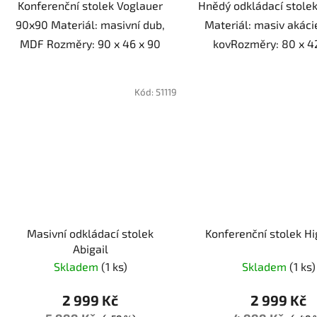
Konferenční stolek Voglauer
Hnědý odkládací stolek
90x90 Materiál: masivní dub,
Materiál: masiv akáci
MDF Rozměry: 90 x 46 x 90
kovRozměry: 80 x 4
Kód:
51119
Masivní odkládací stolek
Konferenční stolek Hi
Abigail
Skladem
(1 ks)
Skladem
(1 ks)
2 999 Kč
2 999 Kč