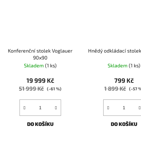
Konferenční stolek Voglauer
Hnědý odkládací stolek
90x90
Skladem
(1 ks)
Skladem
(1 ks)
19 999 Kč
799 Kč
51 999 Kč
1 899 Kč
(–61 %)
(–57 
DO KOŠÍKU
DO KOŠÍKU