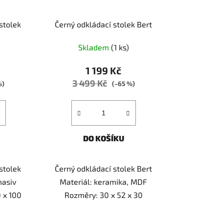
stolek
Černý odkládací stolek Bert
Skladem
(1 ks)
1 199 Kč
3 499 Kč
%)
(–65 %)
DO KOŠÍKU
stolek
Černý odkládací stolek Bert
masiv
Materiál: keramika, MDF
 x 100
Rozměry: 30 x 52 x 30