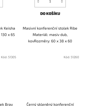
DO KOŠÍKU
ek Keisha
Masivní konferenční stolek Ribe
 130 x 65
Materiál: masiv dub,
kovRozměry: 60 x 38 x 60
Kód:
51305
Kód:
51260
lek Bray
Černý skleněný konferenční