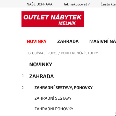
Přejít
NAŠE DOPRAVA
Jak nakupovat ?
Často kl
na
obsah
NOVINKY
ZAHRADA
MASIVNÍ N
Domů
/
OBÝVACÍ POKOJ
/
KONFERENČNÍ STOLKY
P
K
Přeskočit
NOVINKY
a
kategorie
o
t
s
ZAHRADA
e
t
g
r
ZAHRADNÍ SESTAVY, POHOVKY
o
a
r
ZAHRADNÍ SESTAVY
i
n
e
n
ZAHRADNÍ POHOVKY
í