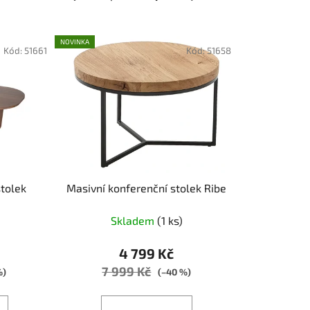
a
z
e
NOVINKA
Kód:
51661
Kód:
51658
n
í
p
r
o
d
u
k
tolek
Masivní konferenční stolek Ribe
t
ů
Skladem
(1 ks)
4 799 Kč
7 999 Kč
%)
(–40 %)