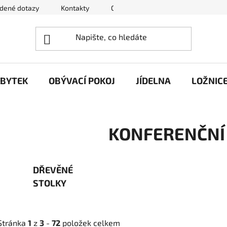
adené dotazy
Kontakty
Obchodní podmínky
Podmínky 
ÁBYTEK
OBÝVACÍ POKOJ
JÍDELNA
LOŽNIC
KONFERENČNÍ
DŘEVĚNÉ
STOLKY
Stránka
1
z
3
-
72
položek celkem