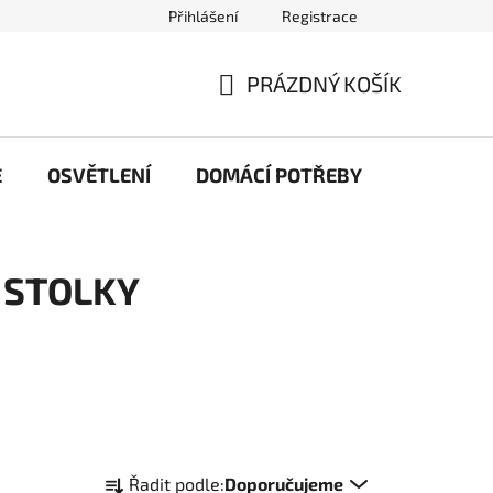
Přihlášení
Registrace
ochrany osobních údajů
Náš příběh
Články
PRÁZDNÝ KOŠÍK
NÁKUPNÍ
KOŠÍK
E
OSVĚTLENÍ
DOMÁCÍ POTŘEBY
PRACOV
 STOLKY
Ř
Řadit podle:
Doporučujeme