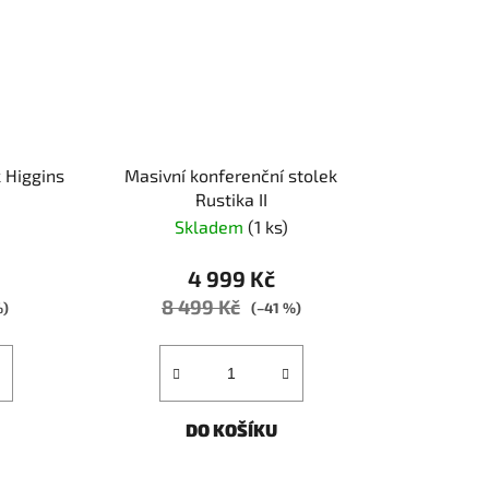
 Higgins
Masivní konferenční stolek
Rustika II
Skladem
(1 ks)
4 999 Kč
8 499 Kč
%)
(–41 %)
DO KOŠÍKU