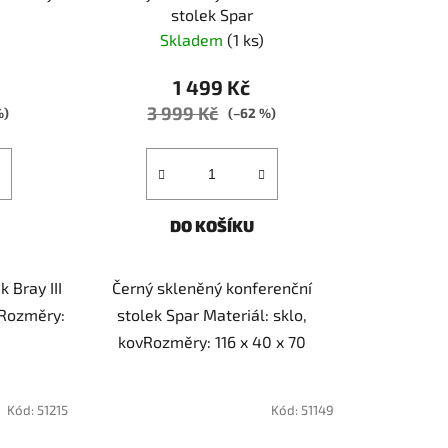
stolek Spar
Skladem
(1 ks)
1 499 Kč
3 999 Kč
%)
(–62 %)
DO KOŠÍKU
 Bray III
Černý skleněný konferenční
 Rozměry:
stolek Spar Materiál: sklo,
kovRozměry: 116 x 40 x 70
Kód:
51215
Kód:
51149