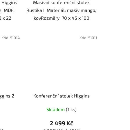
 Higgins
Masivní konferenční stolek
e, MDF,
Rustika II Materiál: masiv mango,
2 x 22
kovRozměry: 70 x 45 x 100
Kód:
51014
Kód:
51011
ggins 2
Konferenční stolek Higgins
Skladem
(1 ks)
2 499 Kč