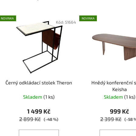
V
NOVINKA
NOVINKA
ý
Kód:
51664
p
i
s
p
r
o
d
Černý odkládací stolek Theron
Hnědý konferenční s
u
Keisha
k
Skladem
(1 ks)
Skladem
(1 ks)
t
ů
1 499 Kč
999 Kč
2 899 Kč
2 399 Kč
(–48 %)
(–58 