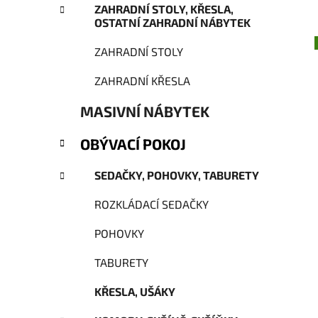
ZAHRADNÍ STOLY, KŘESLA,
p
OSTATNÍ ZAHRADNÍ NÁBYTEK
a
n
ZAHRADNÍ STOLY
e
ZAHRADNÍ KŘESLA
l
MASIVNÍ NÁBYTEK
OBÝVACÍ POKOJ
SEDAČKY, POHOVKY, TABURETY
ROZKLÁDACÍ SEDAČKY
POHOVKY
TABURETY
KŘESLA, UŠÁKY