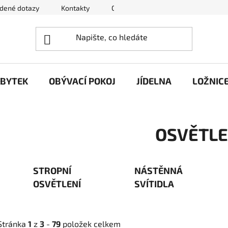
adené dotazy
Kontakty
Obchodní podmínky
Podmínky 
ÁBYTEK
OBÝVACÍ POKOJ
JÍDELNA
LOŽNIC
OSVĚTLE
STROPNÍ
NÁSTĚNNÁ
OSVĚTLENÍ
SVÍTIDLA
Stránka
1
z
3
-
79
položek celkem