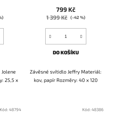
799 Kč
1 399 Kč
%)
(–42 %)
DO KOŠÍKU
a Jolene
Závěsné svítidlo Jeffry Materiál:
: 25,5 x
kov, papír Rozměry: 40 x 120
Kód:
48794
Kód:
48386