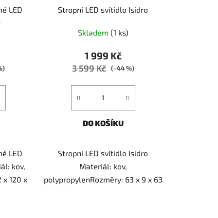
né LED
Stropní LED svítidlo Isidro
s
Skladem
(1 ks)
1 999 Kč
3 599 Kč
%)
(–44 %)
DO KOŠÍKU
né LED
Stropní LED svítidlo Isidro
ál: kov,
Materiál: kov,
 x 120 x
polypropylenRozměry: 63 x 9 x 63