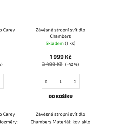
o Carey
Závěsné stropní svítidlo
Chambers
Skladem
(1 ks)
1 999 Kč
3 499 Kč
%)
(–42 %)
DO KOŠÍKU
o Carey
Závěsné stropní svítidlo
 Rozměry:
Chambers Materiál: kov, sklo