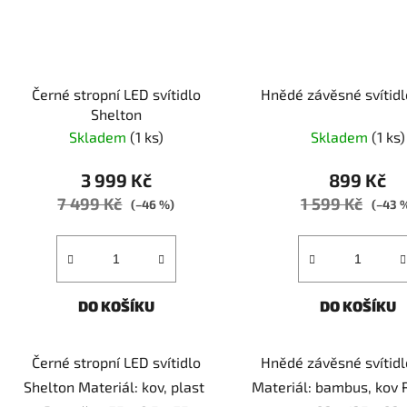
Černé stropní LED svítidlo
Hnědé závěsné svítidl
Shelton
Skladem
(1 ks)
Skladem
(1 ks)
3 999 Kč
899 Kč
7 499 Kč
1 599 Kč
(–46 %)
(–43 
DO KOŠÍKU
DO KOŠÍKU
Černé stropní LED svítidlo
Hnědé závěsné svítidl
Shelton Materiál: kov, plast
Materiál: bambus, kov