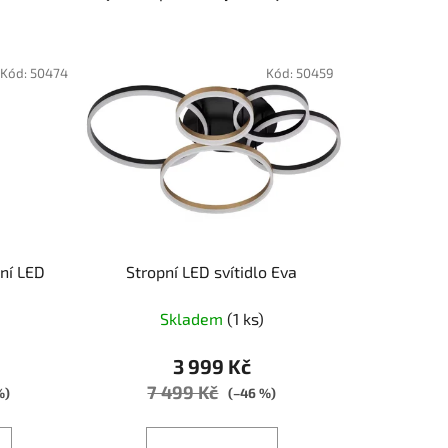
a
z
e
Kód:
50474
Kód:
50459
n
í
p
r
o
d
u
k
ní LED
Stropní LED svítidlo Eva
t
ů
Skladem
(1 ks)
3 999 Kč
7 499 Kč
%)
(–46 %)