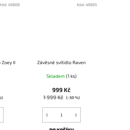
Kód:
49808
Kód:
49805
 Zoey II
Závěsné svítidlo Raven
Skladem
(1 ks)
999 Kč
1 999 Kč
%)
(–50 %)
DO KOŠÍKU