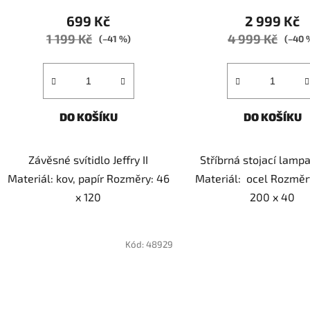
699 Kč
2 999 Kč
1 199 Kč
4 999 Kč
(–41 %)
(–40 
DO KOŠÍKU
DO KOŠÍKU
Závěsné svítidlo Jeffry II
Stříbrná stojací lamp
Materiál: kov, papír Rozměry: 46
Materiál: ocel Rozměry
x 120
200 x 40
Kód:
48929