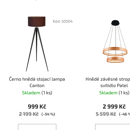
V
ý
Kód:
50504
p
i
s
p
r
o
d
Černo hnědá stojací lampa
Hnědé závěsné strop
u
Canton
svítidlo Patel
k
Skladem
(1 ks)
Skladem
(1 ks)
t
ů
999 Kč
2 999 Kč
2 199 Kč
5 599 Kč
(–54 %)
(–46 