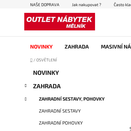
Přejít
NAŠE DOPRAVA
Jak nakupovat ?
Často kl
na
obsah
NOVINKY
ZAHRADA
MASIVNÍ N
Domů
/
OSVĚTLENÍ
P
K
Přeskočit
NOVINKY
a
kategorie
o
t
s
ZAHRADA
e
t
g
r
ZAHRADNÍ SESTAVY, POHOVKY
o
a
r
ZAHRADNÍ SESTAVY
i
n
e
n
ZAHRADNÍ POHOVKY
í