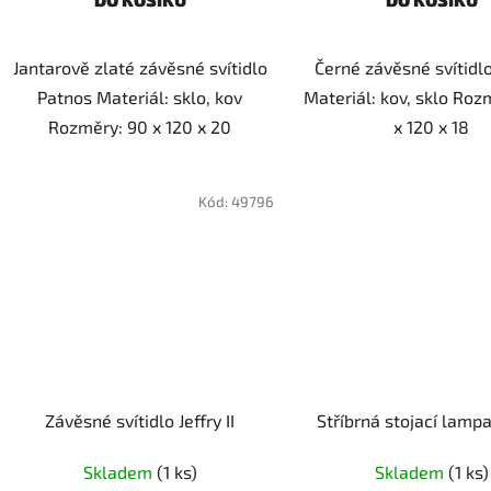
Jantarově zlaté závěsné svítidlo
Černé závěsné svítidlo
Patnos Materiál: sklo, kov
Materiál: kov, sklo Roz
Rozměry: 90 x 120 x 20
x 120 x 18
Kód:
49796
Závěsné svítidlo Jeffry II
Stříbrná stojací lamp
Skladem
(1 ks)
Skladem
(1 ks)