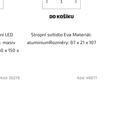
DO KOŠÍKU
ní LED
Stropní svítidlo Eva Materiál:
l: masiv
aluminiumRozměry: 87 x 21 x 107
0 x 150 x
Kód:
50279
Kód:
49877