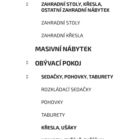
ZAHRADNÍ STOLY, KŘESLA,
p
OSTATNÍ ZAHRADNÍ NÁBYTEK
a
n
ZAHRADNÍ STOLY
e
ZAHRADNÍ KŘESLA
l
MASIVNÍ NÁBYTEK
OBÝVACÍ POKOJ
SEDAČKY, POHOVKY, TABURETY
ROZKLÁDACÍ SEDAČKY
POHOVKY
TABURETY
KŘESLA, UŠÁKY