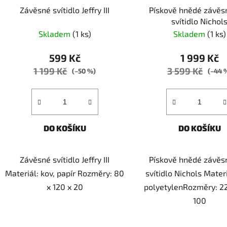
Závěsné svítidlo Jeffry III
Pískově hnědé závěs
svítidlo Nichol
Skladem
(1 ks)
Skladem
(1 ks)
599 Kč
1 999 Kč
1 199 Kč
3 599 Kč
(–50 %)
(–44 
DO KOŠÍKU
DO KOŠÍKU
Závěsné svítidlo Jeffry III
Pískově hnědé závěs
Materiál: kov, papír Rozměry: 80
svítidlo Nichols Materi
x 120 x 20
polyetylenRozměry: 22
100