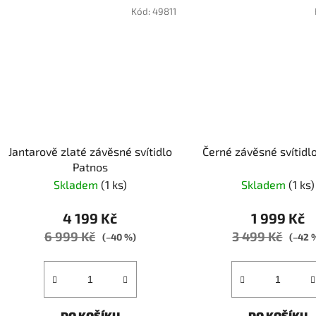
Kód:
49811
Jantarově zlaté závěsné svítidlo
Černé závěsné svítidlo
Patnos
Skladem
(1 ks)
Skladem
(1 ks)
4 199 Kč
1 999 Kč
6 999 Kč
3 499 Kč
(–40 %)
(–42 
DO KOŠÍKU
DO KOŠÍKU