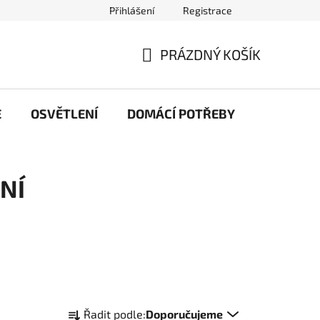
Přihlášení
Registrace
ochrany osobních údajů
Náš příběh
Články
PRÁZDNÝ KOŠÍK
NÁKUPNÍ
KOŠÍK
E
OSVĚTLENÍ
DOMÁCÍ POTŘEBY
PRACOV
NÍ
Ř
Řadit podle:
Doporučujeme