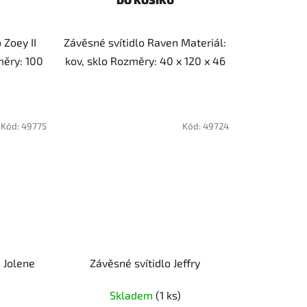
 Zoey II
Závěsné svítidlo Raven Materiál:
měry: 100
kov, sklo Rozměry: 40 x 120 x 46
Kód:
49775
Kód:
49724
a Jolene
Závěsné svítidlo Jeffry
Skladem
(1 ks)