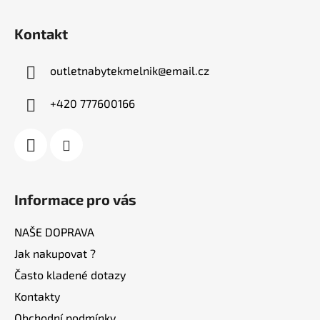
Z
á
Kontakt
p
a
outletnabytekmelnik
@
email.cz
t
í
+420 777600166
Informace pro vás
NAŠE DOPRAVA
Jak nakupovat ?
Často kladené dotazy
Kontakty
Obchodní podmínky