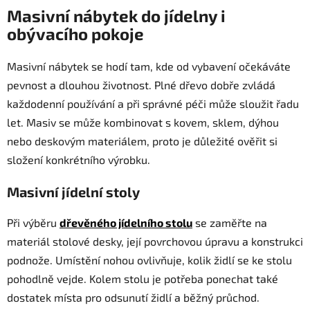
a
á
Masivní nábytek do jídelny i
n
c
í
obývacího pokoje
í
p
r
Masivní nábytek se hodí tam, kde od vybavení očekáváte
v
pevnost a dlouhou životnost. Plné dřevo dobře zvládá
k
každodenní používání a při správné péči může sloužit řadu
y
let. Masiv se může kombinovat s kovem, sklem, dýhou
v
ý
nebo deskovým materiálem, proto je důležité ověřit si
p
složení konkrétního výrobku.
i
s
Masivní jídelní stoly
u
Při výběru
dřevěného jídelního stolu
se zaměřte na
materiál stolové desky, její povrchovou úpravu a konstrukci
podnože. Umístění nohou ovlivňuje, kolik židlí se ke stolu
pohodlně vejde. Kolem stolu je potřeba ponechat také
dostatek místa pro odsunutí židlí a běžný průchod.