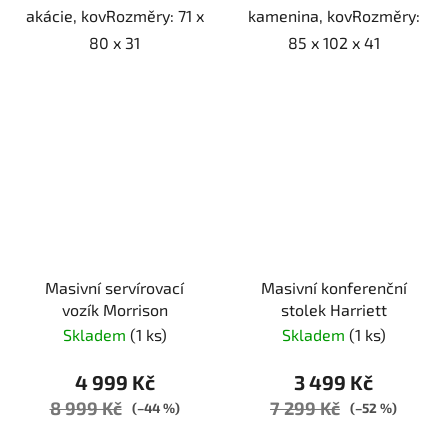
akácie, kovRozměry: 71 x
kamenina, kovRozměry:
80 x 31
85 x 102 x 41
Masivní servírovací
Masivní konferenční
vozík Morrison
stolek Harriett
Skladem
(1 ks)
Skladem
(1 ks)
4 999 Kč
3 499 Kč
8 999 Kč
7 299 Kč
(–44 %)
(–52 %)