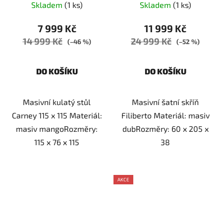
Skladem
(1 ks)
Skladem
(1 ks)
7 999 Kč
11 999 Kč
14 999 Kč
24 999 Kč
(–46 %)
(–52 %)
DO KOŠÍKU
DO KOŠÍKU
Masivní kulatý stůl
Masivní šatní skříň
Carney 115 x 115 Materiál:
Filiberto Materiál: masiv
masiv mangoRozměry:
dubRozměry: 60 x 205 x
115 x 76 x 115
38
AKCE