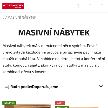
Přejít
Hledat
NÁKUP
na
obsah
KOŠÍK
Domů
/
MASIVNÍ NÁBYTEK
MASIVNÍ NÁBYTEK
Masivní nábytek má v domácnosti něco vydržet. Pevné
dřevo zvládá každodenní provoz a při správné péči může
sloužit dlouhá léta. V nabídce najdete jídelní a konferenční
stoly, komody, regály, skříňky i noční stolky z masivu a v
kombinaci dřeva s kovem.
Ř
Řadit podle:
Doporučujeme
a
z
V
e
NOVINKA
AKCE
ý
n