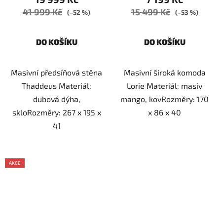
41 999 Kč
15 499 Kč
(–52 %)
(–53 %)
DO KOŠÍKU
DO KOŠÍKU
Masivní předsíňová stěna
Masivní široká komoda
Thaddeus Materiál:
Lorie Materiál: masiv
dubová dýha,
mango, kovRozměry: 170
skloRozměry: 267 x 195 x
x 86 x 40
41
AKCE