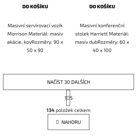
DO KOŠÍKU
DO KOŠÍKU
Masivní servírovací vozík
Masivní konferenční
Morrison Materiál: masiv
stolek Harriett Materiál:
akácie, kovRozměry: 90 x
masiv dubRozměry: 60 x
50 x 90
40 x 100
NAČÍST 30 DALŠÍCH
S
1
t
5
r
O
á
134
položek celkem
v
n
l
k
NAHORU
á
o
d
v