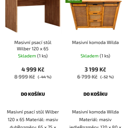
NOVINKA
p
í
i
p
s
r
p
o
r
d
Masivní psací stůl
Masivní komoda Wilda
o
u
Wilber 120 x 65
d
k
Skladem
(1 ks)
Skladem
(1 ks)
u
t
k
ů
4 999 Kč
3 199 Kč
t
8 999 Kč
6 799 Kč
(–44 %)
(–52 %)
ů
DO KOŠÍKU
DO KOŠÍKU
Masivní psací stůl Wilber
Masivní komoda Wilda
120 x 65 Materiál: masiv
Materiál: masiv
dubRozměry: 65 x 75 x
jedleRozměry: 120 x 80 x