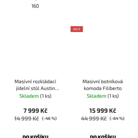
160
AKCE
Masivní rozkládací
Masivní botníková
jídelní stůl Austin
komoda Filiberto
140/190 x 80
Skladem
(1 ks)
Skladem
(1 ks)
7 999 Kč
15 999 Kč
14 999 Kč
44 999 Kč
(–46 %)
(–64 %)
DO KOŠÍKU
DO KOŠÍKU