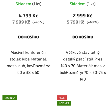
140 x 70
Skladem
(1 ks)
Skladem
(1 ks)
4 799 Kč
2 999 Kč
7 999 Kč
5 799 Kč
(–40 %)
(–48 %)
DO KOŠÍKU
DO KOŠÍKU
Masivní konferenční
Výškově stavitelný
stolek Ribe Materiál:
dětský psací stůl Pres
masiv dub, kovRozměry:
140 x 70 Materiál: masiv
60 x 38 x 60
bukRozměry: 70 x 50-75 x
140
NOVINKA
AKCE
NOVINKA