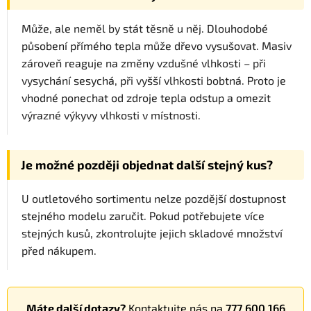
Může, ale neměl by stát těsně u něj. Dlouhodobé
působení přímého tepla může dřevo vysušovat. Masiv
zároveň reaguje na změny vzdušné vlhkosti – při
vysychání sesychá, při vyšší vlhkosti bobtná. Proto je
vhodné ponechat od zdroje tepla odstup a omezit
výrazné výkyvy vlhkosti v místnosti.
Je možné později objednat další stejný kus?
U outletového sortimentu nelze pozdější dostupnost
stejného modelu zaručit. Pokud potřebujete více
stejných kusů, zkontrolujte jejich skladové množství
před nákupem.
Máte další dotazy?
Kontaktujte nás na
777 600 166