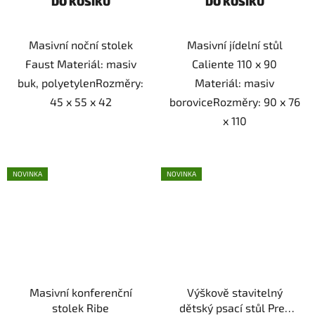
DO KOŠÍKU
DO KOŠÍKU
Masivní noční stolek
Masivní jídelní stůl
Faust Materiál: masiv
Caliente 110 x 90
buk, polyetylenRozměry:
Materiál: masiv
45 x 55 x 42
boroviceRozměry: 90 x 76
x 110
NOVINKA
NOVINKA
Masivní konferenční
Výškově stavitelný
stolek Ribe
dětský psací stůl Pres