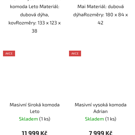
komoda Leto Materiál:
Mai Materiál: dubová
dubová dýha,
dýhaRozměry: 180 x 84 x
kovRozměry: 133 x 123 x
42
38
AKCE
AKCE
Masivní široká komoda
Masivní vysoká komoda
Leto
Adrian
Skladem
(1 ks)
Skladem
(1 ks)
11 999 Kč
7 999 Kč