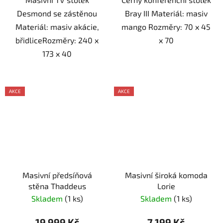
Desmond se zástěnou
Bray III Materiál: masiv
Materiál: masiv akácie,
mango Rozměry: 70 x 45
břidliceRozměry: 240 x
x 70
173 x 40
AKCE
AKCE
Masivní předsíňová
Masivní široká komoda
stěna Thaddeus
Lorie
Skladem
(1 ks)
Skladem
(1 ks)
19 999 Kč
7 199 Kč