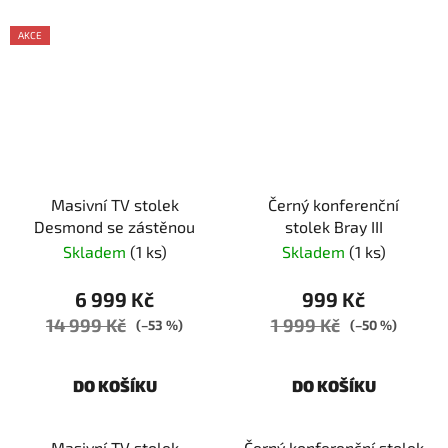
AKCE
Masivní TV stolek
Černý konferenční
Desmond se zástěnou
stolek Bray III
Skladem
(1 ks)
Skladem
(1 ks)
6 999 Kč
999 Kč
14 999 Kč
1 999 Kč
(–53 %)
(–50 %)
DO KOŠÍKU
DO KOŠÍKU
Masivní TV stolek
Černý konferenční stolek