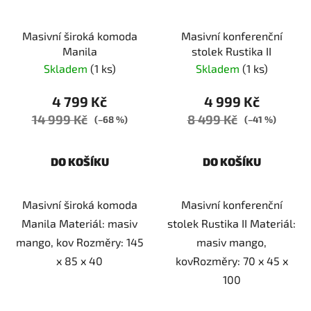
Masivní široká komoda
Masivní konferenční
Manila
stolek Rustika II
Skladem
(1 ks)
Skladem
(1 ks)
4 799 Kč
4 999 Kč
14 999 Kč
8 499 Kč
(–68 %)
(–41 %)
DO KOŠÍKU
DO KOŠÍKU
Masivní široká komoda
Masivní konferenční
Manila Materiál: masiv
stolek Rustika II Materiál:
mango, kov Rozměry: 145
masiv mango,
x 85 x 40
kovRozměry: 70 x 45 x
100