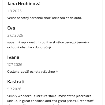
Jana Hrubínová
Hodnocení obchodu je 5 z 5 hvězdiček.
1.8.2026
Velice ochotný personál zboží odnesou až do auta.
Eva
Hodnocení obchodu je 5 z 5 hvězdiček.
27.7.2026
super nákup - kvalitní zboží za skvělou cenu, příjemná a
ochotná obsluha - doporučuji
Ivana
Hodnocení obchodu je 5 z 5 hvězdiček.
17.7.2026
Obsluha, zboží, ochota : všechno ⭐️ !
Kastrati
Hodnocení obchodu je 5 z 5 hvězdiček.
5.7.2026
Simply wonderful funriture store- most of the pieces are
unique, in great condition and at a great prices. Great staff-