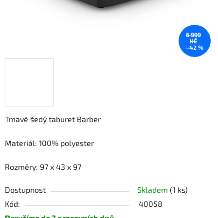
6 999
KČ
–42 %
Tmavě šedý taburet Barber
Materiál: 100% polyester
Rozměry: 97 x 43 x 97
Dostupnost
Skladem
(1 ks)
Kód:
40058
Doručíme do 3 pracovních dnů