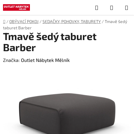
Přejít
Hledat
NÁKUP
na
obsah
KOŠÍK
Domů
/
OBÝVACÍ POKOJ
/
SEDAČKY, POHOVKY, TABURETY
/
Tmavě šedý
taburet Barber
Tmavě šedý taburet
Barber
Značka:
Outlet Nábytek Mělník