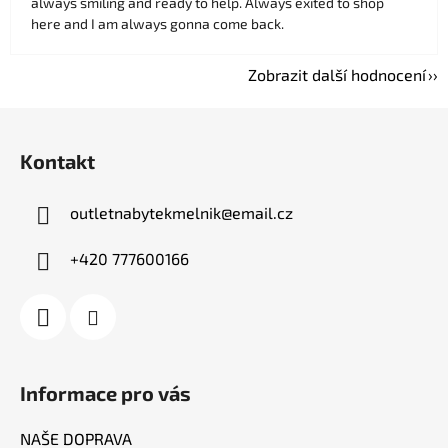
always smiling and ready to help. Always exited to shop
here and I am always gonna come back.
Zobrazit další hodnocení
Z
á
Kontakt
p
a
outletnabytekmelnik
@
email.cz
t
í
+420 777600166
Informace pro vás
NAŠE DOPRAVA