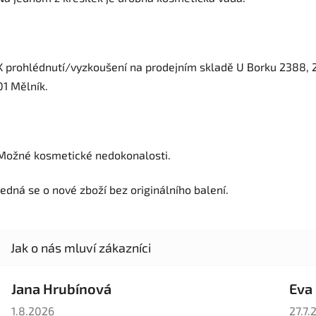
K prohlédnutí/vyzkoušení na prodejním skladě U Borku 2388, 
01 Mělník.
Možné kosmetické nedokonalosti.
Jedná se o nové zboží bez originálního balení.
Jana Hrubínová
Eva
Hodnocení obchodu je 5 z 5 hvězdiček.
Hodno
1.8.2026
27.7.