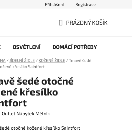
Přihlášení
Registrace
ochrany osobních údajů
Náš příběh
Články
PRÁZDNÝ KOŠÍK
NÁKUPNÍ
KOŠÍK
E
OSVĚTLENÍ
DOMÁCÍ POTŘEBY
PRACOV
LNA
/
JÍDELNÍ ŽIDLE
/
KOŽENÉ ŽIDLE
/
Tmavě šedé
ožené křesílko Saintfort
vě šedé otočné
ené křesílko
ntfort
:
Outlet Nábytek Mělník
edé otočné kožené křesílko Saintfort