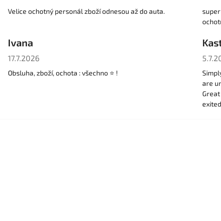
Velice ochotný personál zboží odnesou až do auta.
super 
ochot
Ivana
Kast
Hodnocení obchodu je 5 z 5 hvězdiček.
Hodno
17.7.2026
5.7.2
Obsluha, zboží, ochota : všechno ⭐️ !
Simpl
are un
Great
exite