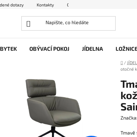
adené dotazy
Kontakty
Obchodní podmínky
Podmínky 
ÁBYTEK
OBÝVACÍ POKOJ
JÍDELNA
LOŽNIC
Domů
/
JÍDE
otočné k
Tma
kož
Sai
Značka
Tmavě š