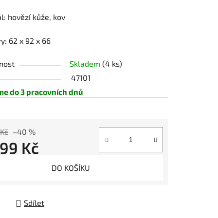
l: hovězí kůže, kov
y:
62 x 92 x 66
nost
Skladem
(4 ks)
47101
me do 3 pracovních dnů
 Kč
–40 %
999 Kč
 cena:
DO KOŠÍKU
Sdílet