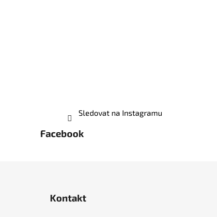
Sledovat na Instagramu
Facebook
Z
á
Kontakt
p
a