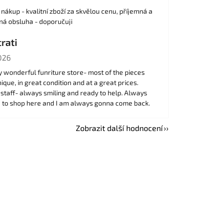
nákup - kvalitní zboží za skvělou cenu, příjemná a
ná obsluha - doporučuji
rati
cení obchodu je 5 z 5 hvězdiček.
026
y wonderful funriture store- most of the pieces
ique, in great condition and at a great prices.
 staff- always smiling and ready to help. Always
d to shop here and I am always gonna come back.
Zobrazit další hodnocení