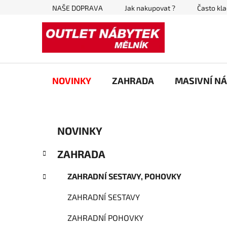
Přejít
NAŠE DOPRAVA
Jak nakupovat ?
Často kl
na
obsah
NOVINKY
ZAHRADA
MASIVNÍ N
P
K
Přeskočit
NOVINKY
a
kategorie
o
t
s
ZAHRADA
e
t
g
r
ZAHRADNÍ SESTAVY, POHOVKY
o
a
r
ZAHRADNÍ SESTAVY
i
n
e
n
ZAHRADNÍ POHOVKY