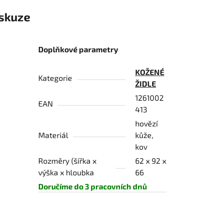
skuze
Doplňkové parametry
KOŽENÉ
Kategorie
ŽIDLE
1261002
EAN
413
hovězí
Materiál
kůže,
kov
Rozměry (šířka x
62 x 92 x
výška x hloubka
66
Doručíme do 3 pracovních dnů