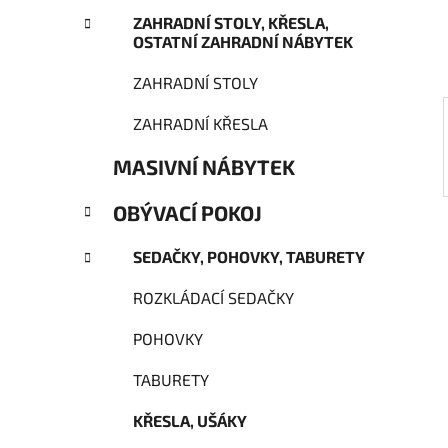
í
ZAHRADNÍ STOLY, KŘESLA,
p
OSTATNÍ ZAHRADNÍ NÁBYTEK
a
n
ZAHRADNÍ STOLY
e
ZAHRADNÍ KŘESLA
l
MASIVNÍ NÁBYTEK
OBÝVACÍ POKOJ
SEDAČKY, POHOVKY, TABURETY
ROZKLÁDACÍ SEDAČKY
POHOVKY
TABURETY
KŘESLA, UŠÁKY