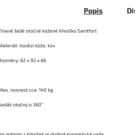
Popis
Di
Tmavě šedé otočné kožené křesílko Saintfort
Materiál: hovězí kůže, kov
Rozměry:
62 x 92 x 66
Max. nosnost cca: 140 kg
Sedák otočný o 360°
Na jednom z křesílek je drobná kosmetická vada.