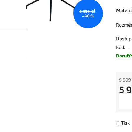
Materiá
9 999 KČ
–40 %
Rozměr
Dostup
Kód:
Doručí
9 999
5 
Měrná
Tisk