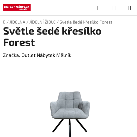
Přejít
Hledat
NÁKUP
na
obsah
KOŠÍK
Domů
/
JÍDELNA
/
JÍDELNÍ ŽIDLE
/
Světle šedé křesílko Forest
Světle šedé křesílko
Forest
Značka:
Outlet Nábytek Mělník