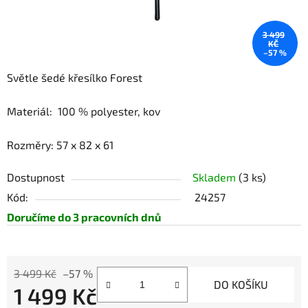
3 499
KČ
–57 %
Světle šedé křesílko Forest
Materiál:
100 % polyester, kov
Rozměry:
57 x 82 x 61
Dostupnost
Skladem
(3 ks)
Kód:
24257
Doručíme do 3 pracovních dnů
3 499 Kč
–57 %
DO KOŠÍKU
1 499 Kč