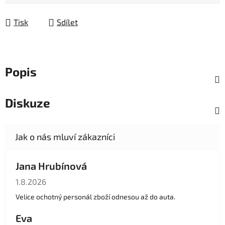
Měrná cena:
Tisk
Sdílet
Popis
Diskuze
Jana Hrubínová
Hodnocení obchodu je 5 z 5 hvězdiček.
1.8.2026
Velice ochotný personál zboží odnesou až do auta.
Eva