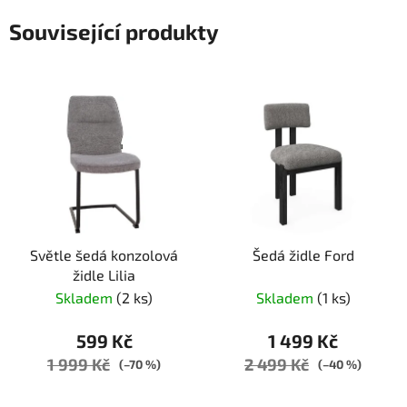
Související produkty
Světle šedá konzolová
Šedá židle Ford
židle Lilia
Skladem
(2 ks)
Skladem
(1 ks)
599 Kč
1 499 Kč
1 999 Kč
2 499 Kč
(–70 %)
(–40 %)