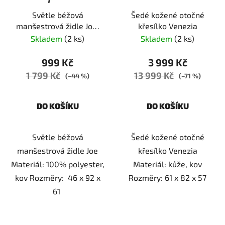
Světle béžová
Šedé kožené otočné
manšestrová židle Joe,
křesílko Venezia
2.jakost
Skladem
(2 ks)
Skladem
(2 ks)
999 Kč
3 999 Kč
1 799 Kč
13 999 Kč
(–44 %)
(–71 %)
DO KOŠÍKU
DO KOŠÍKU
Světle béžová
Šedé kožené otočné
manšestrová židle Joe
křesílko Venezia
Materiál: 100% polyester,
Materiál: kůže, kov
kov Rozměry: 46 x 92 x
Rozměry: 61 x 82 x 57
61