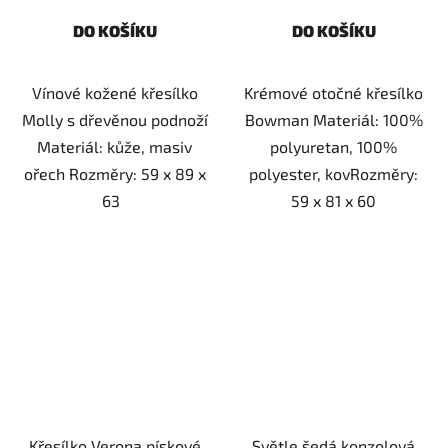
DO KOŠÍKU
DO KOŠÍKU
Vínové kožené křesílko
Krémové otočné křesílko
Molly s dřevěnou podnoží
Bowman Materiál: 100%
Materiál: kůže, masiv
polyuretan, 100%
ořech Rozměry: 59 x 89 x
polyester, kovRozměry:
63
59 x 81 x 60
Křesílko Verona pískové
Světle šedá konzolová