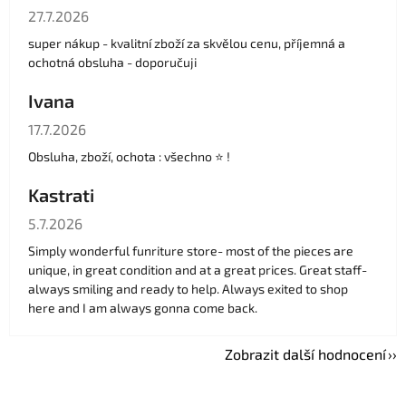
Hodnocení obchodu je 5 z 5 hvězdiček.
27.7.2026
super nákup - kvalitní zboží za skvělou cenu, příjemná a
ochotná obsluha - doporučuji
Ivana
Hodnocení obchodu je 5 z 5 hvězdiček.
17.7.2026
Obsluha, zboží, ochota : všechno ⭐️ !
Kastrati
Hodnocení obchodu je 5 z 5 hvězdiček.
5.7.2026
Simply wonderful funriture store- most of the pieces are
unique, in great condition and at a great prices. Great staff-
always smiling and ready to help. Always exited to shop
here and I am always gonna come back.
Zobrazit další hodnocení