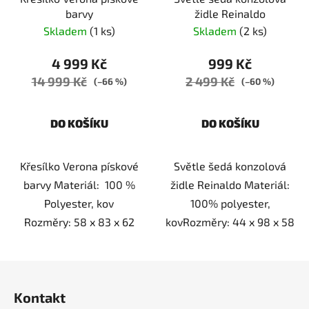
barvy
židle Reinaldo
Skladem
(1 ks)
Skladem
(2 ks)
4 999 Kč
999 Kč
14 999 Kč
2 499 Kč
(–66 %)
(–60 %)
DO KOŠÍKU
DO KOŠÍKU
Křesílko Verona pískové
Světle šedá konzolová
barvy Materiál: 100 %
židle Reinaldo Materiál:
Polyester, kov
100% polyester,
Rozměry: 58 x 83 x 62
kovRozměry: 44 x 98 x 58
Z
á
Kontakt
p