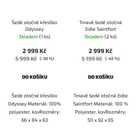
Šedé otočné křesílko
Tmavě šedé otočná
Odyssey
židle Saintfort
Skladem
(1 ks)
Skladem
(2 ks)
2 999 Kč
2 999 Kč
5 999 Kč
5 199 Kč
(–50 %)
(–42 %)
DO KOŠÍKU
DO KOŠÍKU
Šedé otočné křesílko
Tmavě šedé otočná židle
Odyssey Materiál: 100%
Saintfort Materiál: 100 %
polyester, kovRozměry:
Polyester, kovRozměry:
66 x 84 x 63
50 x 92 x 65