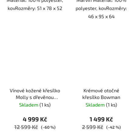
kovRozměry: 51 x 78 x 52
polyester, kovRozměry:
46 x 95 x 64
Vínové kožené křesílko
Krémové otočné
Molly s dřevěnou
křesílko Bowman
podnoží
Skladem
(1 ks)
Skladem
(1 ks)
4 999 Kč
1 499 Kč
12 599 Kč
2 599 Kč
(–60 %)
(–42 %)