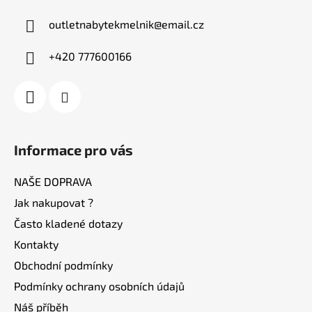
a
outletnabytekmelnik
@
email.cz
t
í
+420 777600166
Informace pro vás
NAŠE DOPRAVA
Jak nakupovat ?
Často kladené dotazy
Kontakty
Obchodní podmínky
Podmínky ochrany osobních údajů
Náš příběh