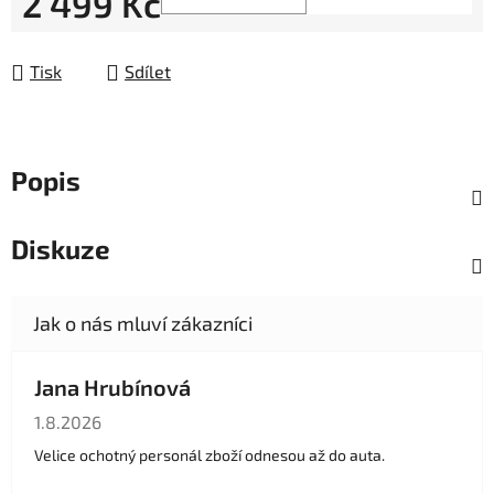
2 499 Kč
Měrná cena:
Tisk
Sdílet
Popis
Diskuze
Jana Hrubínová
Hodnocení obchodu je 5 z 5 hvězdiček.
1.8.2026
Velice ochotný personál zboží odnesou až do auta.