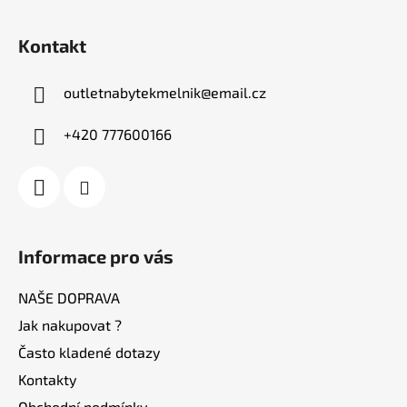
Z
á
Kontakt
p
a
outletnabytekmelnik
@
email.cz
t
í
+420 777600166
Informace pro vás
NAŠE DOPRAVA
Jak nakupovat ?
Často kladené dotazy
Kontakty
Obchodní podmínky