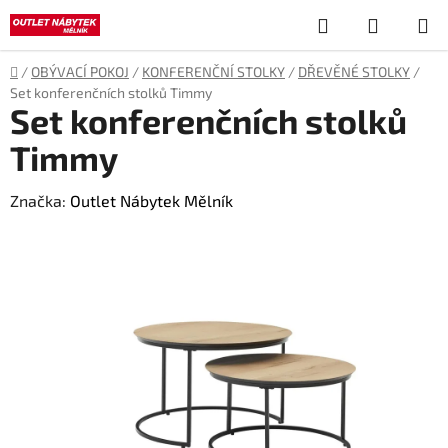
Přejít
Hledat
NÁKUP
na
obsah
KOŠÍK
Domů
/
OBÝVACÍ POKOJ
/
KONFERENČNÍ STOLKY
/
DŘEVĚNÉ STOLKY
/
Set konferenčních stolků Timmy
Set konferenčních stolků
Timmy
Značka:
Outlet Nábytek Mělník