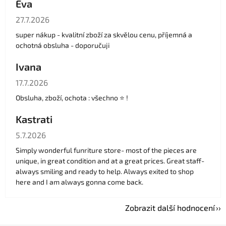
Eva
Hodnocení obchodu je 5 z 5 hvězdiček.
27.7.2026
super nákup - kvalitní zboží za skvělou cenu, příjemná a
ochotná obsluha - doporučuji
Ivana
Hodnocení obchodu je 5 z 5 hvězdiček.
17.7.2026
Obsluha, zboží, ochota : všechno ⭐️ !
Kastrati
Hodnocení obchodu je 5 z 5 hvězdiček.
5.7.2026
Simply wonderful funriture store- most of the pieces are
unique, in great condition and at a great prices. Great staff-
always smiling and ready to help. Always exited to shop
here and I am always gonna come back.
Zobrazit další hodnocení