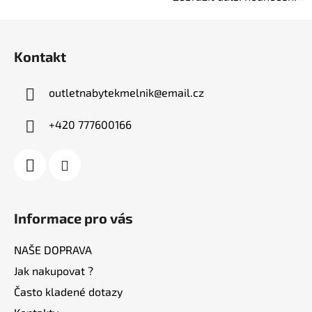
Z
á
Kontakt
p
a
outletnabytekmelnik
@
email.cz
t
í
+420 777600166
Informace pro vás
NAŠE DOPRAVA
Jak nakupovat ?
Často kladené dotazy