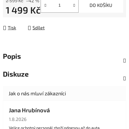
2 599 Kč
–42 %
DO KOŠÍKU
1 499 Kč
Měrná cena:
Tisk
Sdílet
Popis
Diskuze
Jana Hrubínová
Hodnocení obchodu je 5 z 5 hvězdiček.
1.8.2026
Velice ochotný personál zboží odnesou až do auta.