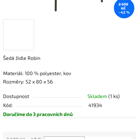
2 599
KČ
–42 %
Šedá židle Robin
Materiál:
100 % polyester, kov
Rozměry: 52 x 80 x 56
Dostupnost
Skladem
(1 ks)
Kód:
41934
Doručíme do 3 pracovních dnů