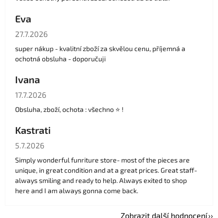
Eva
Hodnocení obchodu je 5 z 5 hvězdiček.
27.7.2026
super nákup - kvalitní zboží za skvělou cenu, příjemná a
ochotná obsluha - doporučuji
Ivana
Hodnocení obchodu je 5 z 5 hvězdiček.
17.7.2026
Obsluha, zboží, ochota : všechno ⭐️ !
Kastrati
Hodnocení obchodu je 5 z 5 hvězdiček.
5.7.2026
Simply wonderful funriture store- most of the pieces are
unique, in great condition and at a great prices. Great staff-
always smiling and ready to help. Always exited to shop
here and I am always gonna come back.
Zobrazit další hodnocení