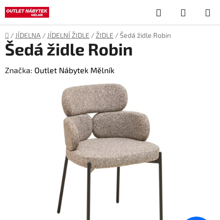
Přejít
Hledat
NÁKUP
na
obsah
KOŠÍK
Domů
/
JÍDELNA
/
JÍDELNÍ ŽIDLE
/
ŽIDLE
/
Šedá židle Robin
Šedá židle Robin
Značka:
Outlet Nábytek Mělník