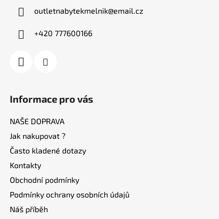
a
outletnabytekmelnik
@
email.cz
t
í
+420 777600166
Informace pro vás
NAŠE DOPRAVA
Jak nakupovat ?
Často kladené dotazy
Kontakty
Obchodní podmínky
Podmínky ochrany osobních údajů
Náš příběh