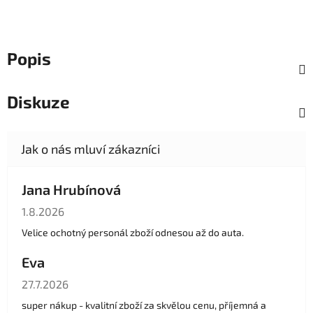
Popis
Diskuze
Jana Hrubínová
Hodnocení obchodu je 5 z 5 hvězdiček.
1.8.2026
Velice ochotný personál zboží odnesou až do auta.
Eva
Hodnocení obchodu je 5 z 5 hvězdiček.
27.7.2026
super nákup - kvalitní zboží za skvělou cenu, příjemná a