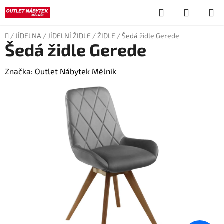
Přejít
Hledat
NÁKUP
na
obsah
KOŠÍK
Domů
/
JÍDELNA
/
JÍDELNÍ ŽIDLE
/
ŽIDLE
/
Šedá židle Gerede
Šedá židle Gerede
Značka:
Outlet Nábytek Mělník