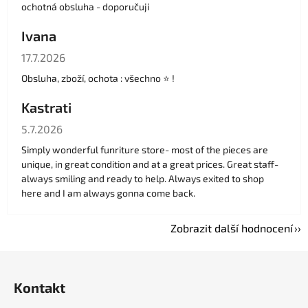
ochotná obsluha - doporučuji
Ivana
Hodnocení obchodu je 5 z 5 hvězdiček.
17.7.2026
Obsluha, zboží, ochota : všechno ⭐️ !
Kastrati
Hodnocení obchodu je 5 z 5 hvězdiček.
5.7.2026
Simply wonderful funriture store- most of the pieces are
unique, in great condition and at a great prices. Great staff-
always smiling and ready to help. Always exited to shop
here and I am always gonna come back.
Zobrazit další hodnocení
Z
á
Kontakt
p