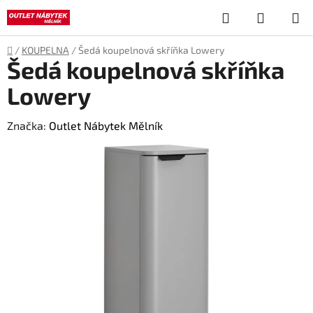
Přejít
Hledat
NÁKUP
na
obsah
KOŠÍK
Domů
/
KOUPELNA
/
Šedá koupelnová skříňka Lowery
Šedá koupelnová skříňka
Lowery
Značka:
Outlet Nábytek Mělník