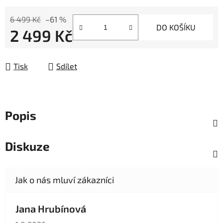
6 499 Kč
–61 %
DO KOŠÍKU
2 499 Kč
Měrná cena:
Tisk
Sdílet
Popis
Diskuze
Jana Hrubínová
Hodnocení obchodu je 5 z 5 hvězdiček.