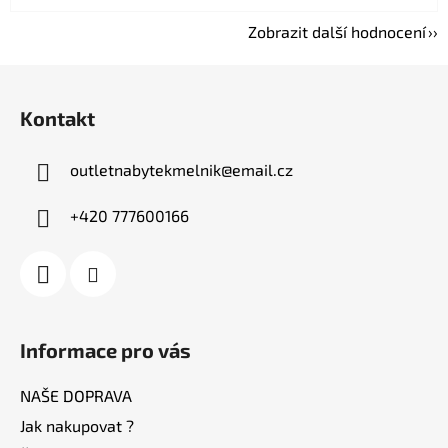
Zobrazit další hodnocení
Z
á
Kontakt
p
a
outletnabytekmelnik
@
email.cz
t
í
+420 777600166
Informace pro vás
NAŠE DOPRAVA
Jak nakupovat ?