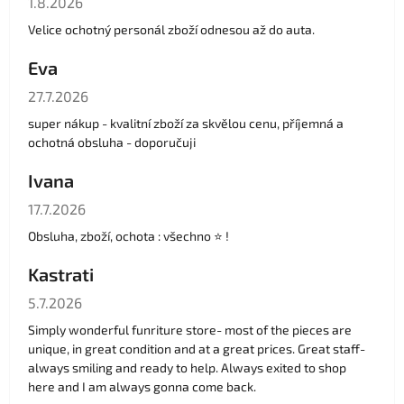
1.8.2026
Velice ochotný personál zboží odnesou až do auta.
Eva
Hodnocení obchodu je 5 z 5 hvězdiček.
27.7.2026
super nákup - kvalitní zboží za skvělou cenu, příjemná a
ochotná obsluha - doporučuji
Ivana
Hodnocení obchodu je 5 z 5 hvězdiček.
17.7.2026
Obsluha, zboží, ochota : všechno ⭐️ !
Kastrati
Hodnocení obchodu je 5 z 5 hvězdiček.
5.7.2026
Simply wonderful funriture store- most of the pieces are
unique, in great condition and at a great prices. Great staff-
always smiling and ready to help. Always exited to shop
here and I am always gonna come back.