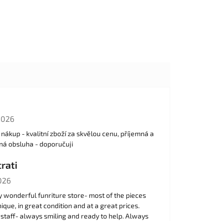
cení obchodu je 5 z 5 hvězdiček.
2026
nákup - kvalitní zboží za skvělou cenu, příjemná a
ná obsluha - doporučuji
rati
cení obchodu je 5 z 5 hvězdiček.
026
y wonderful funriture store- most of the pieces
ique, in great condition and at a great prices.
 staff- always smiling and ready to help. Always