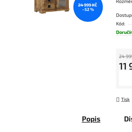
Rozměry
24 999 KČ
–52 %
Dostup
Kód:
Doručí
24 99
11
Měrná
Tisk
Popis
Di