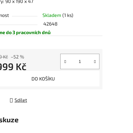
: 90 x 190 x 47
nost
Skladem
(1 ks)
42648
me do 3 pracovních dnů
9 Kč
–52 %
 999 Kč
 cena:
DO KOŠÍKU
Sdílet
skuze