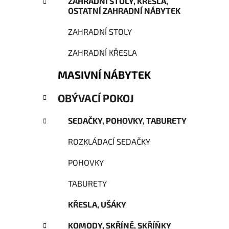
ZAHRADNÍ STOLY, KŘESLA,
p
OSTATNÍ ZAHRADNÍ NÁBYTEK
a
n
ZAHRADNÍ STOLY
e
ZAHRADNÍ KŘESLA
l
MASIVNÍ NÁBYTEK
OBÝVACÍ POKOJ
SEDAČKY, POHOVKY, TABURETY
ROZKLÁDACÍ SEDAČKY
POHOVKY
TABURETY
KŘESLA, UŠÁKY
KOMODY, SKŘÍNĚ, SKŘÍŇKY