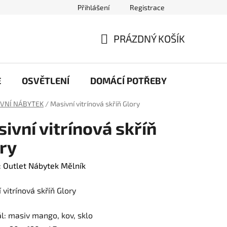
Přihlášení
Registrace
ochrany osobních údajů
Náš příběh
Články
PRÁZDNÝ KOŠÍK
NÁKUPNÍ
KOŠÍK
E
OSVĚTLENÍ
DOMÁCÍ POTŘEBY
PRACOV
VNÍ NÁBYTEK
/
Masivní vitrínová skříň Glory
ivní vitrínová skříň
ry
:
Outlet Nábytek Mělník
 vitrínová skříň Glory
l: masiv mango, kov, sklo