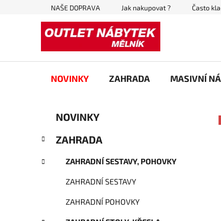
Přejít
NAŠE DOPRAVA
Jak nakupovat ?
Často kl
na
obsah
NOVINKY
ZAHRADA
MASIVNÍ N
P
K
Přeskočit
NOVINKY
a
kategorie
o
t
s
ZAHRADA
e
t
g
r
ZAHRADNÍ SESTAVY, POHOVKY
o
a
r
ZAHRADNÍ SESTAVY
i
n
e
n
ZAHRADNÍ POHOVKY
í