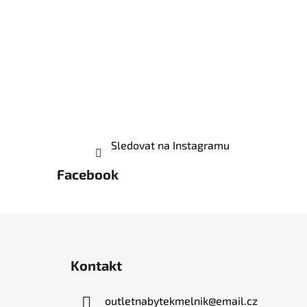
Sledovat na Instagramu
Facebook
Z
á
Kontakt
p
a
outletnabytekmelnik
@
email.cz