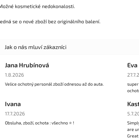
Možné kosmetické nedokonalosti.
Jedná se o nové zboží bez originálního balení.
Jana Hrubínová
Eva
Hodnocení obchodu je 5 z 5 hvězdiček.
Hodno
1.8.2026
27.7.
Velice ochotný personál zboží odnesou až do auta.
super 
ochot
Ivana
Kast
Hodnocení obchodu je 5 z 5 hvězdiček.
Hodno
17.7.2026
5.7.2
Obsluha, zboží, ochota : všechno ⭐️ !
Simpl
are un
Great