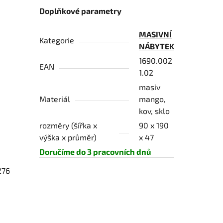
Doplňkové parametry
MASIVNÍ
Kategorie
NÁBYTEK
1690.002
EAN
1.02
masiv
Materiál
mango,
kov, sklo
rozměry (šířka x
90 x 190
výška x průměr)
x 47
Doručíme do 3 pracovních dnů
276