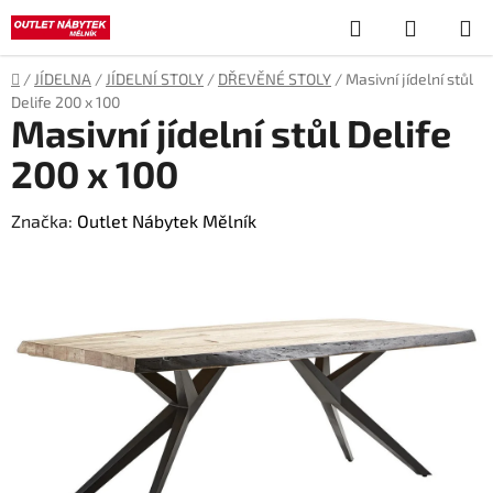
Přejít
Hledat
NÁKUP
na
obsah
KOŠÍK
Domů
/
JÍDELNA
/
JÍDELNÍ STOLY
/
DŘEVĚNÉ STOLY
/
Masivní jídelní stůl
Delife 200 x 100
Masivní jídelní stůl Delife
200 x 100
Značka:
Outlet Nábytek Mělník