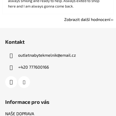
always smiling and ready to help. Always exited to shop
here and I am always gonna come back.
Zobrazit další hodnocení
Z
á
Kontakt
p
a
outletnabytekmelnik
@
email.cz
t
í
+420 777600166
Informace pro vás
NAŠE DOPRAVA