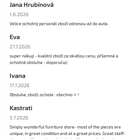
Jana Hrubínová
Hodnocení obchodu je 5 z 5 hvězdiček.
1.8.2026
Velice ochotný personál zboží odnesou až do auta.
Eva
Hodnocení obchodu je 5 z 5 hvězdiček.
27.7.2026
super nákup - kvalitní zboží za skvělou cenu, příjemná a
ochotná obsluha - doporučuji
Ivana
Hodnocení obchodu je 5 z 5 hvězdiček.
17.7.2026
Obsluha, zboží, ochota : všechno ⭐️ !
Kastrati
Hodnocení obchodu je 5 z 5 hvězdiček.
5.7.2026
Simply wonderful funriture store- most of the pieces are
unique, in great condition and at a great prices. Great staff-