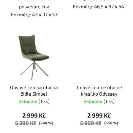
polyester, kov
Rozměry: 46,5 x 87 x 64
Rozměry: 43 x 97 x 57
Olivově zelená otočná
Tmavě zelené otočné
židle Simbel
křesílko Odyssey
Skladem
(1 ks)
Skladem
(1 ks)
2 999 Kč
2 999 Kč
5 399 Kč
5 999 Kč
(–44 %)
(–50 %)