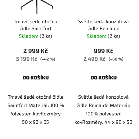
Tmavě šedé otočná
Světle šedá konzolová
židle Saintfort
židle Reinaldo
Skladem
(2 ks)
Skladem
(2 ks)
2 999 Kč
999 Kč
5 199 Kč
2 499 Kč
(–42 %)
(–60 %)
DO KOŠÍKU
DO KOŠÍKU
Tmavě šedé otočná židle
Světle šedá konzolová
Saintfort Materiál: 100 %
židle Reinaldo Materiál:
Polyester, kovRozměry:
100% polyester,
50 x 92 x 65
kovRozměry: 44 x 98 x 58