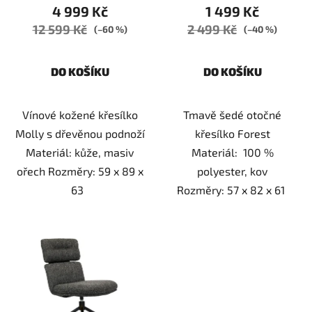
4 999 Kč
1 499 Kč
12 599 Kč
2 499 Kč
(–60 %)
(–40 %)
DO KOŠÍKU
DO KOŠÍKU
Vínové kožené křesílko
Tmavě šedé otočné
Molly s dřevěnou podnoží
křesílko Forest
Materiál: kůže, masiv
Materiál: 100 %
ořech Rozměry: 59 x 89 x
polyester, kov
63
Rozměry: 57 x 82 x 61