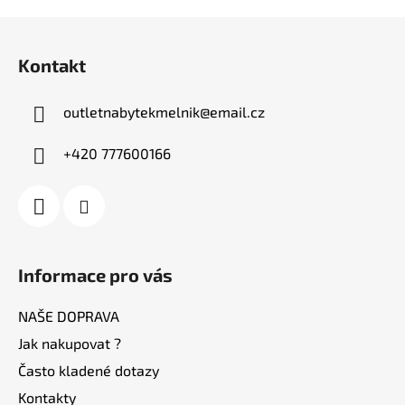
Z
á
Kontakt
p
a
outletnabytekmelnik
@
email.cz
t
í
+420 777600166
Informace pro vás
NAŠE DOPRAVA
Jak nakupovat ?
Často kladené dotazy
Kontakty