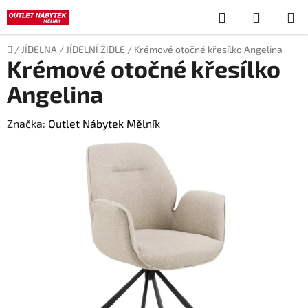
Přejít
Hledat
NÁKUP
na
obsah
KOŠÍK
Domů
/
JÍDELNA
/
JÍDELNÍ ŽIDLE
/
Krémové otočné křesílko Angelina
Krémové otočné křesílko
Angelina
Značka:
Outlet Nábytek Mělník