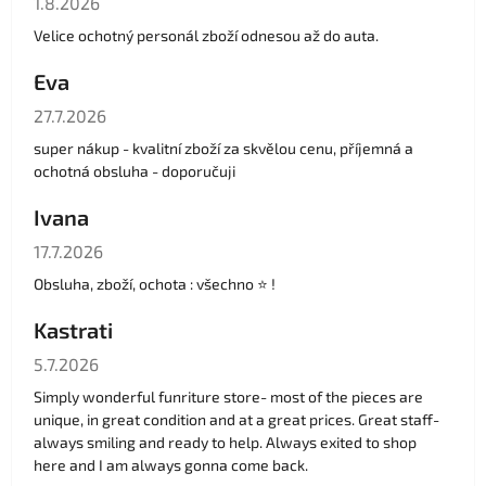
1.8.2026
Velice ochotný personál zboží odnesou až do auta.
Eva
Hodnocení obchodu je 5 z 5 hvězdiček.
27.7.2026
super nákup - kvalitní zboží za skvělou cenu, příjemná a
ochotná obsluha - doporučuji
Ivana
Hodnocení obchodu je 5 z 5 hvězdiček.
17.7.2026
Obsluha, zboží, ochota : všechno ⭐️ !
Kastrati
Hodnocení obchodu je 5 z 5 hvězdiček.
5.7.2026
Simply wonderful funriture store- most of the pieces are
unique, in great condition and at a great prices. Great staff-
always smiling and ready to help. Always exited to shop
here and I am always gonna come back.