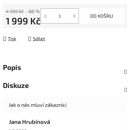
4 999 Kč
–60 %
DO KOŠÍKU
1 999 Kč
Měrná cena:
Tisk
Sdílet
Popis
Diskuze
Jana Hrubínová
Hodnocení obchodu je 5 z 5 hvězdiček.