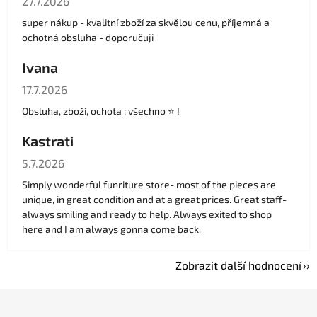
27.7.2026
super nákup - kvalitní zboží za skvělou cenu, příjemná a
ochotná obsluha - doporučuji
Ivana
Hodnocení obchodu je 5 z 5 hvězdiček.
17.7.2026
Obsluha, zboží, ochota : všechno ⭐️ !
Kastrati
Hodnocení obchodu je 5 z 5 hvězdiček.
5.7.2026
Simply wonderful funriture store- most of the pieces are
unique, in great condition and at a great prices. Great staff-
always smiling and ready to help. Always exited to shop
here and I am always gonna come back.
Zobrazit další hodnocení
Z
á