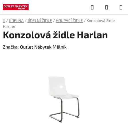
Přejít
Hledat
NÁKUP
na
obsah
KOŠÍK
Domů
/
JÍDELNA
/
JÍDELNÍ ŽIDLE
/
HOUPACÍ ŽIDLE
/
Konzolová židle
Harlan
Konzolová židle Harlan
Značka:
Outlet Nábytek Mělník