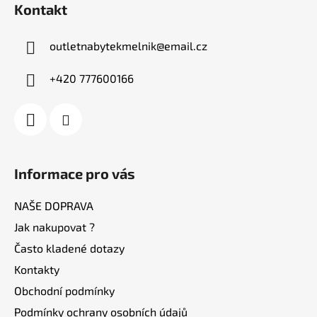
Kontakt
p
a
outletnabytekmelnik
@
email.cz
t
í
+420 777600166
Informace pro vás
NAŠE DOPRAVA
Jak nakupovat ?
Často kladené dotazy
Kontakty
Obchodní podmínky
Podmínky ochrany osobních údajů