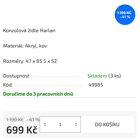
1 199 KČ
–41 %
Konzolová židle Harlan
Materiál: Akryl, kov
Rozměry: 47 x 85.5 x 52
Dostupnost
Skladem
(3 ks)
Kód:
49985
Doručíme do 3 pracovních dnů
1 199 Kč
–41 %
DO KOŠÍKU
699 Kč
Měrná cena: