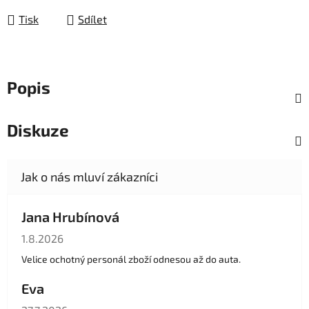
Tisk
Sdílet
Popis
Diskuze
Jana Hrubínová
Hodnocení obchodu je 5 z 5 hvězdiček.
1.8.2026
Velice ochotný personál zboží odnesou až do auta.
Eva
Hodnocení obchodu je 5 z 5 hvězdiček.