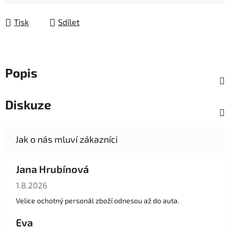
Měrná cena:
Tisk
Sdílet
Popis
Diskuze
Jana Hrubínová
Hodnocení obchodu je 5 z 5 hvězdiček.
1.8.2026
Velice ochotný personál zboží odnesou až do auta.
Eva