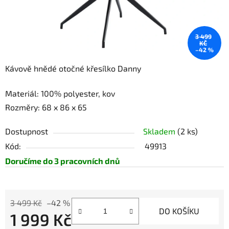
3 499
KČ
–42 %
Kávově hnědé otočné křesílko Danny
Materiál:
100% polyester, kov
Rozměry: 68 x 86 x 65
Dostupnost
Skladem
(2 ks)
Kód:
49913
Doručíme do 3 pracovních dnů
3 499 Kč
–42 %
DO KOŠÍKU
1 999 Kč