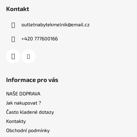
á
Kontakt
p
a
outletnabytekmelnik
@
email.cz
t
í
+420 777600166
Informace pro vás
NAŠE DOPRAVA
Jak nakupovat ?
Často kladené dotazy
Kontakty
Obchodní podmínky