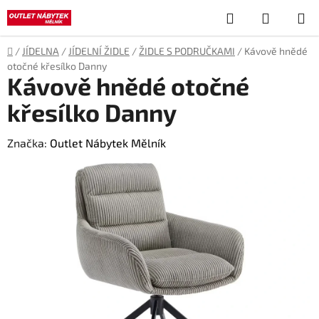
Přejít
Hledat
NÁKUP
na
obsah
KOŠÍK
Domů
/
JÍDELNA
/
JÍDELNÍ ŽIDLE
/
ŽIDLE S PODRUČKAMI
/
Kávově hnědé
otočné křesílko Danny
Kávově hnědé otočné
křesílko Danny
Značka:
Outlet Nábytek Mělník