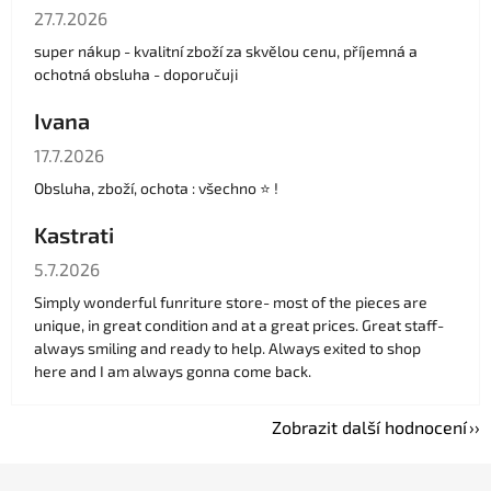
Hodnocení obchodu je 5 z 5 hvězdiček.
27.7.2026
super nákup - kvalitní zboží za skvělou cenu, příjemná a
ochotná obsluha - doporučuji
Ivana
Hodnocení obchodu je 5 z 5 hvězdiček.
17.7.2026
Obsluha, zboží, ochota : všechno ⭐️ !
Kastrati
Hodnocení obchodu je 5 z 5 hvězdiček.
5.7.2026
Simply wonderful funriture store- most of the pieces are
unique, in great condition and at a great prices. Great staff-
always smiling and ready to help. Always exited to shop
here and I am always gonna come back.
Zobrazit další hodnocení
Z