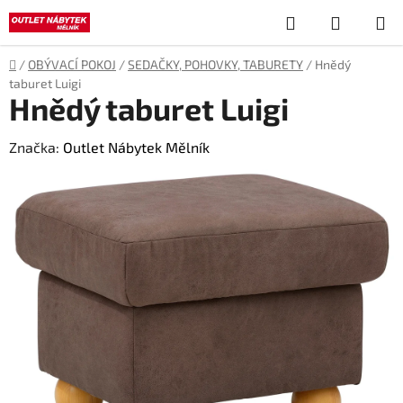
Přejít
Hledat
NÁKUP
na
obsah
KOŠÍK
Domů
/
OBÝVACÍ POKOJ
/
SEDAČKY, POHOVKY, TABURETY
/
Hnědý
taburet Luigi
Hnědý taburet Luigi
Značka:
Outlet Nábytek Mělník