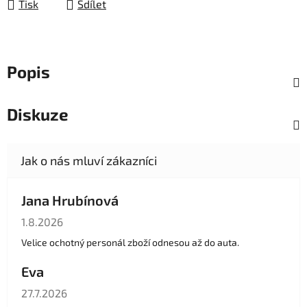
Tisk
Sdílet
Popis
Diskuze
Jana Hrubínová
Hodnocení obchodu je 5 z 5 hvězdiček.
1.8.2026
Velice ochotný personál zboží odnesou až do auta.
Eva
Hodnocení obchodu je 5 z 5 hvězdiček.
27.7.2026