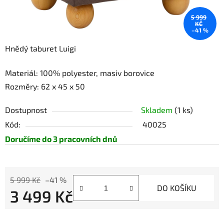
5 999
KČ
–41 %
Hnědý taburet Luigi
Materiál: 100% polyester, masiv borovice
Rozměry: 62 x 45 x 50
Dostupnost
Skladem
(1 ks)
Kód:
40025
Doručíme do 3 pracovních dnů
5 999 Kč
–41 %
DO KOŠÍKU
3 499 Kč
Měrná cena: