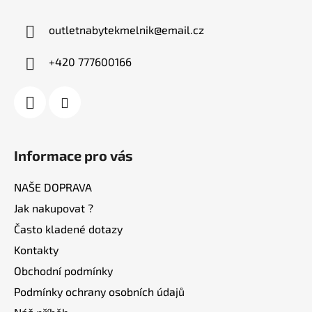
p
a
outletnabytekmelnik
@
email.cz
t
í
+420 777600166
Informace pro vás
NAŠE DOPRAVA
Jak nakupovat ?
Často kladené dotazy
Kontakty
Obchodní podmínky
Podmínky ochrany osobních údajů