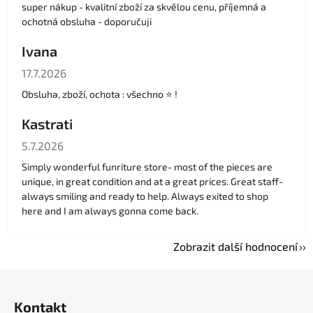
super nákup - kvalitní zboží za skvělou cenu, příjemná a
ochotná obsluha - doporučuji
Ivana
Hodnocení obchodu je 5 z 5 hvězdiček.
17.7.2026
Obsluha, zboží, ochota : všechno ⭐️ !
Kastrati
Hodnocení obchodu je 5 z 5 hvězdiček.
5.7.2026
Simply wonderful funriture store- most of the pieces are
unique, in great condition and at a great prices. Great staff-
always smiling and ready to help. Always exited to shop
here and I am always gonna come back.
Zobrazit další hodnocení
Z
á
Kontakt