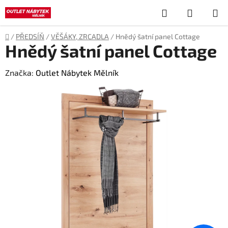
Přejít
Hledat
NÁKUP
na
obsah
KOŠÍK
Domů
/
PŘEDSÍŇ
/
VĚŠÁKY, ZRCADLA
/
Hnědý šatní panel Cottage
Hnědý šatní panel Cottage
Značka:
Outlet Nábytek Mělník