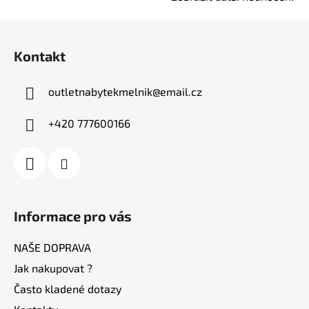
Z
á
Kontakt
p
a
outletnabytekmelnik
@
email.cz
t
í
+420 777600166
Informace pro vás
NAŠE DOPRAVA
Jak nakupovat ?
Často kladené dotazy