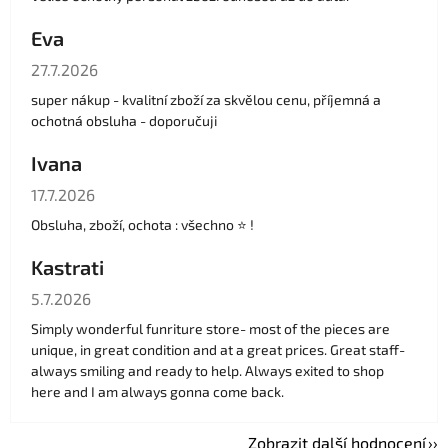
Eva
Hodnocení obchodu je 5 z 5 hvězdiček.
27.7.2026
super nákup - kvalitní zboží za skvělou cenu, příjemná a
ochotná obsluha - doporučuji
Ivana
Hodnocení obchodu je 5 z 5 hvězdiček.
17.7.2026
Obsluha, zboží, ochota : všechno ⭐️ !
Kastrati
Hodnocení obchodu je 5 z 5 hvězdiček.
5.7.2026
Simply wonderful funriture store- most of the pieces are
unique, in great condition and at a great prices. Great staff-
always smiling and ready to help. Always exited to shop
here and I am always gonna come back.
Zobrazit další hodnocení