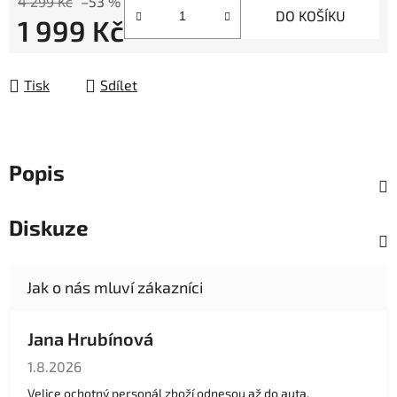
4 299 Kč
–53 %
DO KOŠÍKU
1 999 Kč
Měrná cena:
Tisk
Sdílet
Popis
Diskuze
Jana Hrubínová
Hodnocení obchodu je 5 z 5 hvězdiček.
1.8.2026
Velice ochotný personál zboží odnesou až do auta.