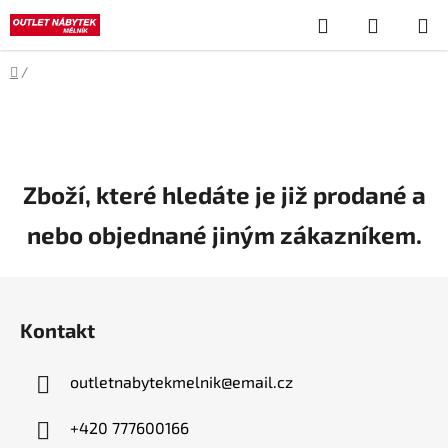
Přejít
Hledat
NÁKUP
na
obsah
KOŠÍK
Domů
/
Zboží, které hledáte je již prodané a
nebo objednané jiným zákazníkem.
Z
á
Kontakt
p
a
outletnabytekmelnik
@
email.cz
t
í
+420 777600166