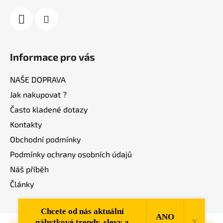
Informace pro vás
NAŠE DOPRAVA
Jak nakupovat ?
Často kladené dotazy
Kontakty
Obchodní podmínky
Podmínky ochrany osobních údajů
Náš příběh
Články
Chcete od nás aktuální
ANO
nábytkové trendy, slevy a
X