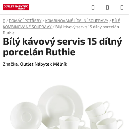
Přejít
Hledat
NÁKUP
na
obsah
KOŠÍK
Domů
/
DOMÁCÍ POTŘEBY
/
KOMBINOVANÉ JÍDELNÍ SOUPRAVY
/
BÍLÉ
KOMBINOVANÉ SOUPRAVY
/
Bílý kávový servis 15 dílný porcelán
Ruthie
Bílý kávový servis 15 dílný
porcelán Ruthie
Značka:
Outlet Nábytek Mělník