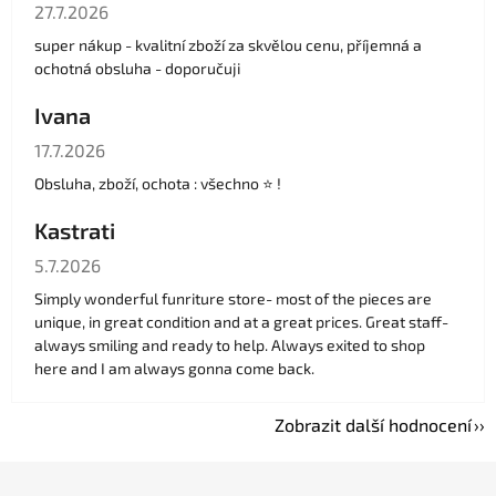
Hodnocení obchodu je 5 z 5 hvězdiček.
27.7.2026
super nákup - kvalitní zboží za skvělou cenu, příjemná a
ochotná obsluha - doporučuji
Ivana
Hodnocení obchodu je 5 z 5 hvězdiček.
17.7.2026
Obsluha, zboží, ochota : všechno ⭐️ !
Kastrati
Hodnocení obchodu je 5 z 5 hvězdiček.
5.7.2026
Simply wonderful funriture store- most of the pieces are
unique, in great condition and at a great prices. Great staff-
always smiling and ready to help. Always exited to shop
here and I am always gonna come back.
Zobrazit další hodnocení
Z