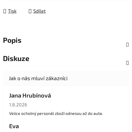
Měrná cena:
Tisk
Sdílet
Popis
Diskuze
Jana Hrubínová
Hodnocení obchodu je 5 z 5 hvězdiček.
1.8.2026
Velice ochotný personál zboží odnesou až do auta.
Eva