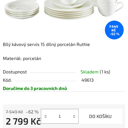
7 549
KČ
–62 %
Bílý kávový servis 15 dílný porcelán Ruthie
Materiál: porcelán
Dostupnost
Skladem
(1 ks)
Kód:
49613
Doručíme do 3 pracovních dnů
7 549 Kč
–62 %
DO KOŠÍKU
2 799 Kč