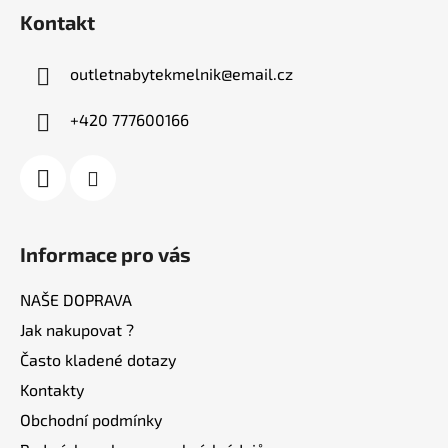
á
Kontakt
p
a
outletnabytekmelnik
@
email.cz
t
í
+420 777600166
Informace pro vás
NAŠE DOPRAVA
Jak nakupovat ?
Často kladené dotazy
Kontakty
Obchodní podmínky