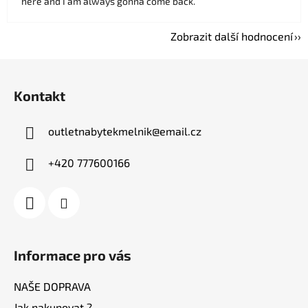
here and I am always gonna come back.
Zobrazit další hodnocení
Z
á
Kontakt
p
a
outletnabytekmelnik
@
email.cz
t
í
+420 777600166
Informace pro vás
NAŠE DOPRAVA
Jak nakupovat ?