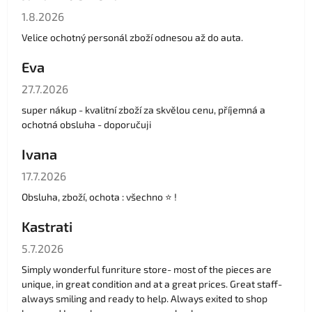
Hodnocení obchodu je 5 z 5 hvězdiček.
1.8.2026
Velice ochotný personál zboží odnesou až do auta.
Eva
Hodnocení obchodu je 5 z 5 hvězdiček.
27.7.2026
super nákup - kvalitní zboží za skvělou cenu, příjemná a
ochotná obsluha - doporučuji
Ivana
Hodnocení obchodu je 5 z 5 hvězdiček.
17.7.2026
Obsluha, zboží, ochota : všechno ⭐️ !
Kastrati
Hodnocení obchodu je 5 z 5 hvězdiček.
5.7.2026
Simply wonderful funriture store- most of the pieces are
unique, in great condition and at a great prices. Great staff-
always smiling and ready to help. Always exited to shop