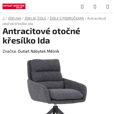
Přejít
Hledat
NÁKUP
na
obsah
KOŠÍK
Domů
/
JÍDELNA
/
JÍDELNÍ ŽIDLE
/
ŽIDLE S PODRUČKAMI
/
Antracitové
otočné křesílko Ida
Antracitové otočné
křesílko Ida
Značka:
Outlet Nábytek Mělník