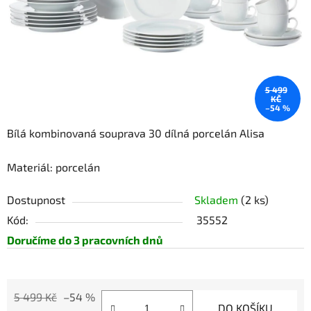
5 499
KČ
–54 %
Bílá kombinovaná souprava 30 dílná porcelán Alisa
Materiál: porcelán
Dostupnost
Skladem
(2 ks)
Kód:
35552
Doručíme do 3 pracovních dnů
5 499 Kč
–54 %
DO KOŠÍKU