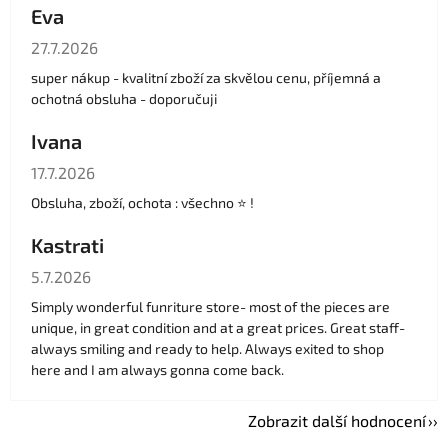
Eva
Hodnocení obchodu je 5 z 5 hvězdiček.
27.7.2026
super nákup - kvalitní zboží za skvělou cenu, příjemná a
ochotná obsluha - doporučuji
Ivana
Hodnocení obchodu je 5 z 5 hvězdiček.
17.7.2026
Obsluha, zboží, ochota : všechno ⭐️ !
Kastrati
Hodnocení obchodu je 5 z 5 hvězdiček.
5.7.2026
Simply wonderful funriture store- most of the pieces are
unique, in great condition and at a great prices. Great staff-
always smiling and ready to help. Always exited to shop
here and I am always gonna come back.
Zobrazit další hodnocení