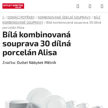
Přejít
Hledat
NÁKUP
na
obsah
KOŠÍK
Domů
/
DOMÁCÍ POTŘEBY
/
KOMBINOVANÉ JÍDELNÍ SOUPRAVY
/
BÍLÉ
KOMBINOVANÉ SOUPRAVY
/
Bílá kombinovaná souprava 30 dílná
porcelán Alisa
Bílá kombinovaná
souprava 30 dílná
porcelán Alisa
Značka:
Outlet Nábytek Mělník