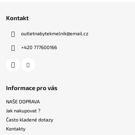
Z
á
Kontakt
p
a
outletnabytekmelnik
@
email.cz
t
í
+420 777600166
Informace pro vás
NAŠE DOPRAVA
Jak nakupovat ?
Často kladené dotazy
Kontakty