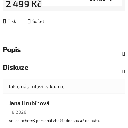
2 499 Kč
Měrná cena:
Tisk
Sdílet
Popis
Diskuze
Jana Hrubínová
Hodnocení obchodu je 5 z 5 hvězdiček.
1.8.2026
Velice ochotný personál zboží odnesou až do auta.